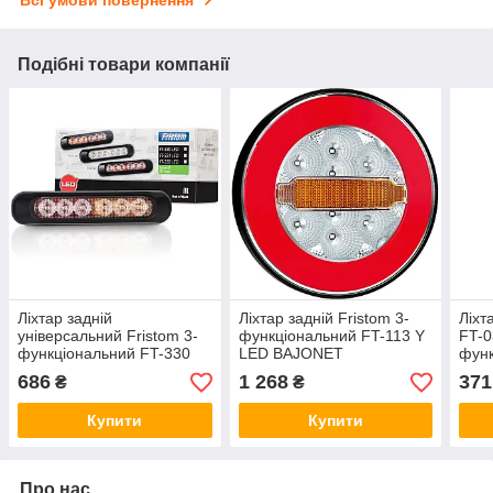
Подібні товари компанії
Ліхтар задній
Ліхтар задній Fristom 3-
Ліхт
універсальний Fristom 3-
функціональний FT-113 Y
FT-0
функціональний FT-330
LED BAJONET
функ
LED
задн
686
1 268
371
₴
₴
Купити
Купити
Про нас