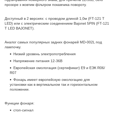
прозоре з жовтим фільтром покажчика повороту.
Доступный в 2 версиях: c проводом длиной 1,0м (FT-121 T
LED) или с электрическим соединением Bajonet 5PIN (FT-121
T LED BAJONET).
Аналог самых популярных задних фонарей MD-002L под
лампочку.
Низкий уровень электропотребления
Напряжение питания 12-36B
Европейская омологация (сертификат) E9 и ЕЭК R06/
R07
Фонарь имеет европейскую омологацию для
установки как в вертикальном так и горизонтальном
положении.
Функции фонаря:
стоп-сигнал