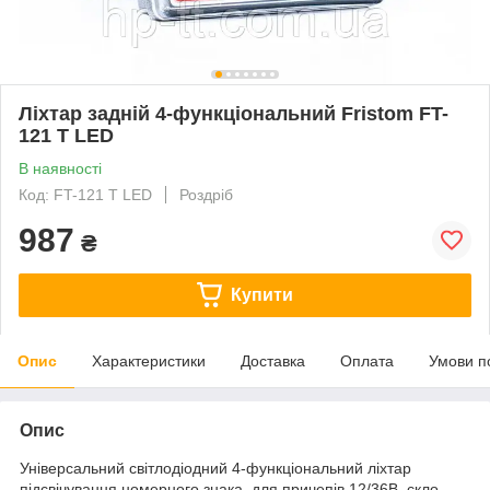
Ліхтар задній 4-функціональний Fristom FT-
121 T LED
В наявності
Код: FT-121 T LED
Роздріб
987
₴
Купити
Опис
Характеристики
Доставка
Оплата
Умови п
Опис
Універсальний світлодіодний 4-функціональний ліхтар
підсвічування номерного знака, для причепів 12/36В, скло