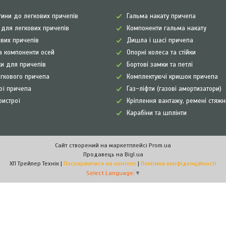
ини до легкових причепів
Гальма накату причепа
а для легкових причепів
Компоненти гальма накату
ових причепів
Дишла і шасі причепа
а компоненти осей
Опорні колеса та стійки
и для причепів
Бортові замки та петлі
егкового причепа
Комплектуючі кришок причепа
рої причепа
Газ-ліфти (газові амортизатори)
ристрої
Кріплення вантажу, ремені стяжн
Карабіни та шплінти
Сайт створений на маркетплейсі
Prom.ua
Продавець на Bigl.ua
ХП Трейлер Технік |
Поскаржитися на контент
|
Політика конфіденційності
Select Language
▼