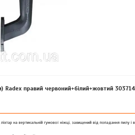
и) Radex правий червоний+білий+жовтий 303714
ліхтар на вертикальній гумової ніжці, захищений від попадання пилу і 