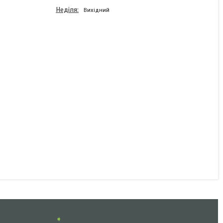
Неділя
Вихідний
Ліхтар габаритний
лампочный (ріжки) Radex
правий
червоний+білий+жовтий
303714-1
В наявності
1 054 ₴
КУПИТИ
➧