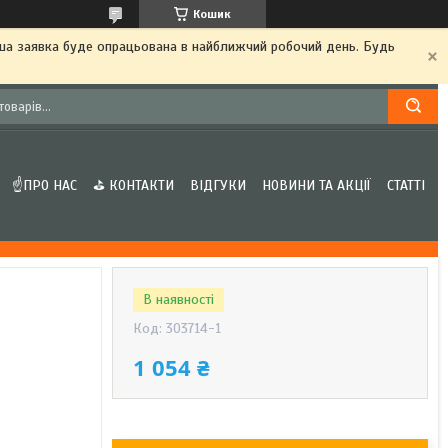
Кошик
аша заявка буде опрацьована в найближчий робочий день. Будь
☝ПРО НАС
⛳ КОНТАКТИ
ВІДГУКИ
НОВИНИ ТА АКЦІЇ
СТАТТІ
В наявності
Код:
303714-1
1 054 ₴