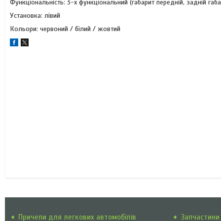
Функціональність: 3-х функціональний (габарит передній, задній габар
Установка: лівий
Кольори: червоний / білий / жовтий
➧ Причепи для легкових автомобілів
➧ Запчастини 