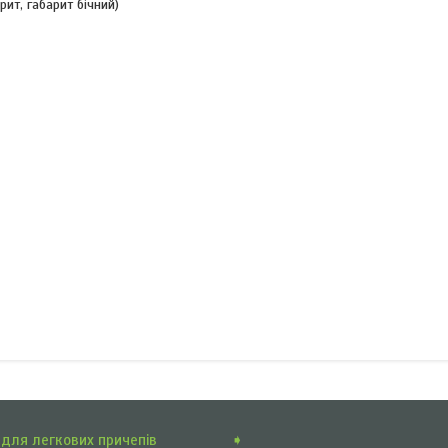
ит, габарит бічний)
для легкових причепів
➧