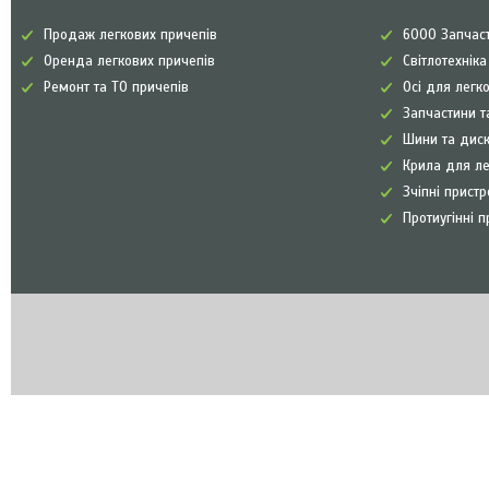
Продаж легкових причепів
6000 Запчаст
Оренда легкових причепів
Світлотехнік
Ремонт та ТО причепів
Осі для легк
Запчастини т
Шини та диск
Крила для л
Зчіпні прист
Протиугінні п