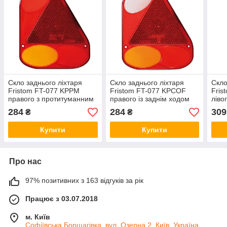
Скло заднього ліхтаря
Скло заднього ліхтаря
Скло
Fristom FT-077 KPPM
Fristom FT-077 KPCOF
Fris
правого з протитуманним
правого із заднім ходом
ліво
світлом
світ
284
284
309
₴
₴
Купити
Купити
Про нас
97% позитивних з 163 відгуків за рік
Працює з 03.07.2018
м. Київ
Софіївська Борщагівка, вул. Озерна 2, Київ, Україна