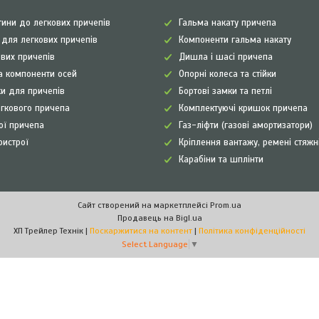
ини до легкових причепів
Гальма накату причепа
а для легкових причепів
Компоненти гальма накату
ових причепів
Дишла і шасі причепа
а компоненти осей
Опорні колеса та стійки
и для причепів
Бортові замки та петлі
егкового причепа
Комплектуючі кришок причепа
рої причепа
Газ-ліфти (газові амортизатори)
ристрої
Кріплення вантажу, ремені стяжн
Карабіни та шплінти
Сайт створений на маркетплейсі
Prom.ua
Продавець на Bigl.ua
ХП Трейлер Технік |
Поскаржитися на контент
|
Політика конфіденційності
Select Language
▼