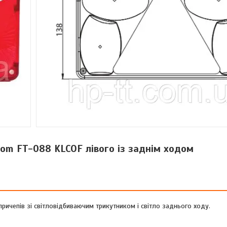
tom FT-088 KLCOF лівого із заднім ходом
ричепів зі світловідбиваючим трикутником і світло заднього ходу.