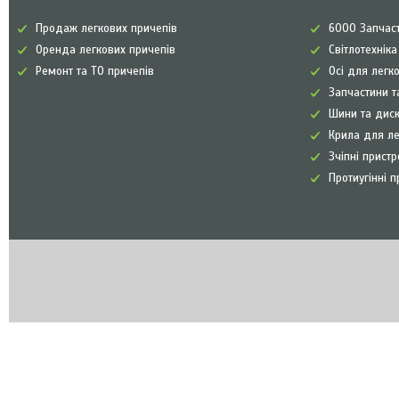
Продаж легкових причепів
6000 Запчаст
Оренда легкових причепів
Світлотехнік
Ремонт та ТО причепів
Осі для легк
Запчастини т
Шини та диск
Крила для л
Зчіпні прист
Протиугінні п