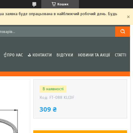
Кошик
аша заявка буде опрацьована в найближчий робочий день. Будь
☝ПРО НАС
⛳ КОНТАКТИ
ВІДГУКИ
НОВИНИ ТА АКЦІЇ
СТАТТІ
В наявності
Код:
FT-088 KLCOF
309 ₴