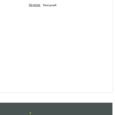
Неділя
Вихідний
Скло заднього ліхтаря
Fristom FT-088 KLCOF
лівого із заднім ходом
В наявності
309 ₴
КУПИТИ
➧