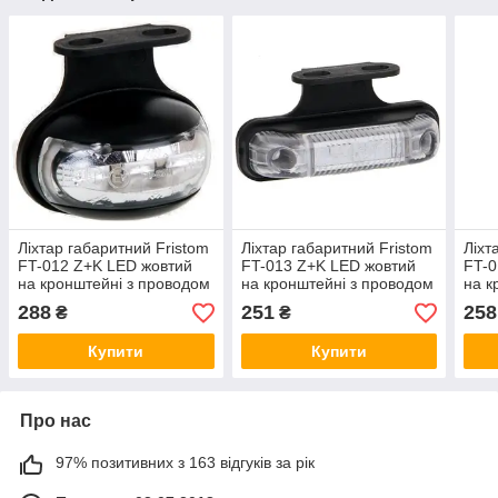
Ліхтар габаритний Fristom
Ліхтар габаритний Fristom
Ліхт
FT-012 Z+K LED жовтий
FT-013 Z+K LED жовтий
FT-0
на кронштейні з проводом
на кронштейні з проводом
на к
288
251
258
₴
₴
Купити
Купити
Про нас
97% позитивних з 163 відгуків за рік