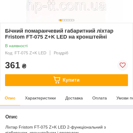
Бічний помаранчевий габаритний ліхтар
Fristom FT-075 Z+K LED на кронштейні
В наявності
Код: FT-075 Z+K LED
Роздріб
361
₴
Купити
Опис
Характеристики
Доставка
Оплата
Умови п
Опис
Ліхтар Fristom FT-075 Z+K LED 2-функціональний з
відбивачем, кронштейном і проводом