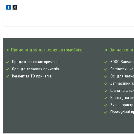
➧ Причепи для легкових автомобілів
➧ Запчастини 
Продаж легкових причепів
6000 Запчаст
Оренда легкових причепів
Світлотехнік
Ремонт та ТО причепів
Осі для легк
Запчастини т
Шини та диск
Крила для л
Зчіпні прист
Протиугінні п