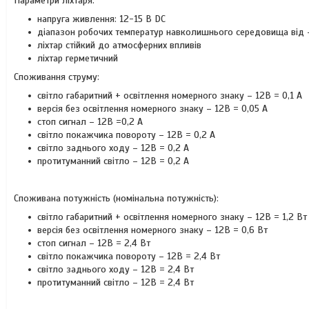
Параметри ліхтаря:
напруга живлення: 12-15 В DC
діапазон робочих температур навколишнього середовища від 
ліхтар стійкий до атмосферних впливів
ліхтар герметичний
Споживання струму:
світло габаритний + освітлення номерного знаку – 12В = 0,1 A
версія без освітлення номерного знаку – 12В = 0,05 A
стоп сигнал – 12В =0,2 A
світло покажчика повороту – 12В = 0,2 A
світло заднього ходу – 12В = 0,2 A
протитуманний світло – 12В = 0,2 A
Споживана потужність (номінальна потужність):
світло габаритний + освітлення номерного знаку – 12В = 1,2 Вт
версія без освітлення номерного знаку – 12В = 0,6 Вт
стоп сигнал – 12В = 2,4 Вт
світло покажчика повороту – 12В = 2,4 Вт
світло заднього ходу – 12В = 2,4 Вт
протитуманний світло – 12В = 2,4 Вт