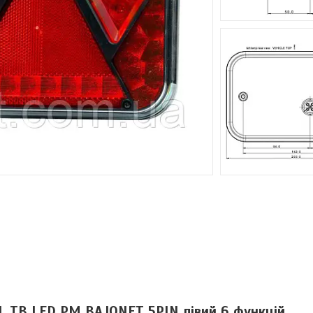
 L TB LED PM BAJONET 5PIN лівий 6 функцій