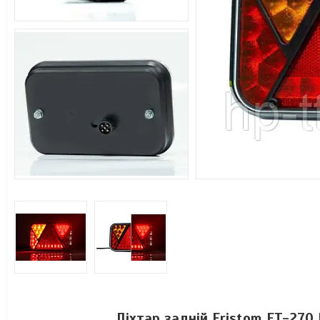
Ліхтар задній Fristom FT-270