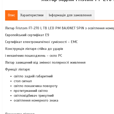
Опис
Характеристики
Інформація для замовлення
Ліхтар Fristom FT-270 L TB LED PM BAJONET 5PIN з освітлення номе
Європейський сертифікат E9
Сертифікат електромагнітної сумісності – EMC
Конструкція ліхтаря стійка до ударів
і механічних пошкоджень – скло PC
Ліхтар захищений від змінної полярності живлення
Функції ліхтаря:
світло задній габаритний
стоп сигнал
світло покажчика повороту
протитуманний світло
світловідбивач трикутний
освітлення номерного знака