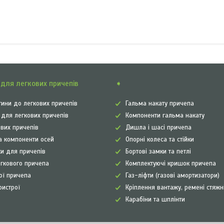
для легкових причепів
➧
ини до легкових причепів
Гальма накату причепа
а для легкових причепів
Компоненти гальма накату
ових причепів
Дишла і шасі причепа
а компоненти осей
Опорні колеса та стійки
и для причепів
Бортові замки та петлі
егкового причепа
Комплектуючі кришок причепа
рої причепа
Газ-ліфти (газові амортизатори)
ристрої
Кріплення вантажу, ремені стяжн
Карабіни та шплінти