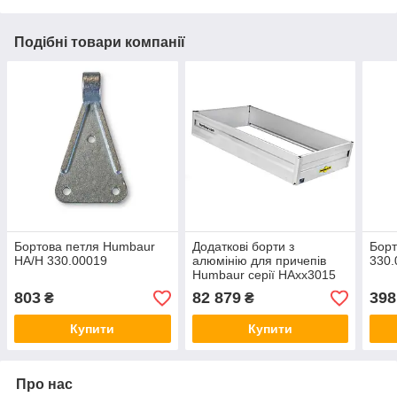
Подібні товари компанії
Бортова петля Humbaur
Додаткові борти з
Борт
HA/H 330.00019
алюмінію для причепів
330.
Humbaur серії HAxx3015
290.01013
803
82 879
398
₴
₴
Купити
Купити
Про нас