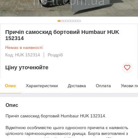
Причіп самоскид бортовий Humbaur HUK
152314
Немає в наявності
Код: HUK 152314
Роздріб
Ціну уточнюйте
Опис
Характеристики
Доставка
Оплата
Умови п
Опис
Причіп самоскид бортовий Humbaur HUK 132314.
Відмітною особливістю цього односного причепа є наявність
цілісного гарячоооцинокованого днища. Борта виготовлені з