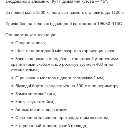
анодованого алюмінію. Кут підіймання кузова — 45°.
За повної маси 1500 кг, його вантажність становить до 1100 кг.
Причіп йде на колесах підвищеної вантажності 195/50 R13C.
Стандартна комплектація:
Опорне колесо;
Шасі та перекидний міст зварні та гарячеоцинковані;
Зовнішня рама з V-подібною канавкою й утопленими
кріпильними скобами, що розтягує зусилля 400 кг на
стяжне кільце;
Оцинкована мостова підлога завтовшки 2 мм;
Відкидні борти складаються на 300 мм по периметру;
Замки кермової тяги;
Конічні кутові стійки;
Автоматичне колесо жокея;
Освітлення захищене протипідкатним захистом;
3-ступеневий телескопічний циліндр;