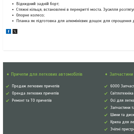
Відкидний задній борт;
Стяжні кільця, встановлені в перекритті моста. Зусилля розтягу
Опорне колесо;
Планка як підготовка для алюмінієвих дощок для спрощення 
➧ Причепи для легкових автомобілів
➧ Запчастини 
Продаж легкових причепів
6000 Запчаст
Оренда легкових причепів
Світлотехнік
Ремонт та ТО причепів
Осі для легк
Запчастини т
Шини та диск
Крила для л
Зчіпні прист