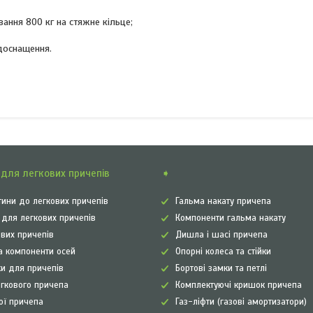
вання 800 кг на стяжне кільце;
доснащення.
для легкових причепів
➧
ини до легкових причепів
Гальма накату причепа
а для легкових причепів
Компоненти гальма накату
ових причепів
Дишла і шасі причепа
а компоненти осей
Опорні колеса та стійки
и для причепів
Бортові замки та петлі
егкового причепа
Комплектуючі кришок причепа
рої причепа
Газ-ліфти (газові амортизатори)