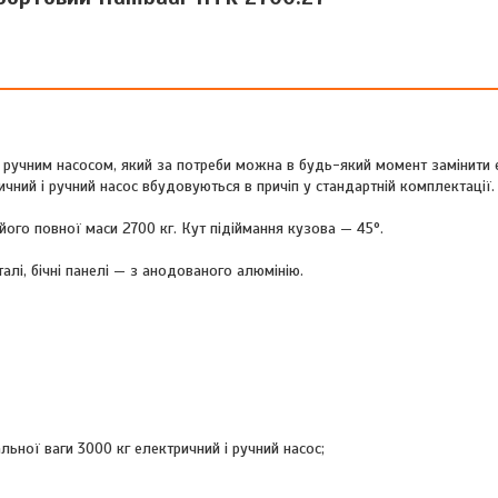
 ручним насосом, який за потреби можна в будь-який момент замінити
чний і ручний насос вбудовуються в причіп у стандартній комплектації.
його повної маси 2700 кг. Кут підіймання кузова — 45°.
лі, бічні панелі — з анодованого алюмінію.
льної ваги 3000 кг електричний і ручний насос;