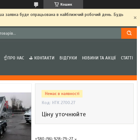
Кошик
аша заявка буде опрацьована в найближчий робочий день. Будь
☝ПРО НАС
⛳ КОНТАКТИ
ВІДГУКИ
НОВИНИ ТА АКЦІЇ
СТАТТІ
Немає в наявності
Код:
HTK 2700.27
Ціну уточнюйте
+380 (96) 928-79-27