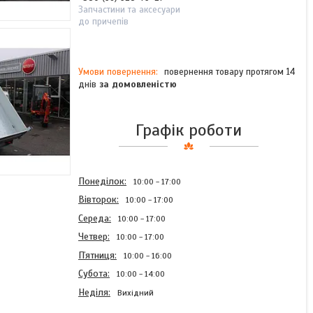
Запчастини та аксесуари
до причепів
повернення товару протягом 14
днів
за домовленістю
Графік роботи
Понеділок
10:00
17:00
Вівторок
10:00
17:00
Середа
10:00
17:00
Четвер
10:00
17:00
Пʼятниця
10:00
16:00
Субота
10:00
14:00
Неділя
Вихідний