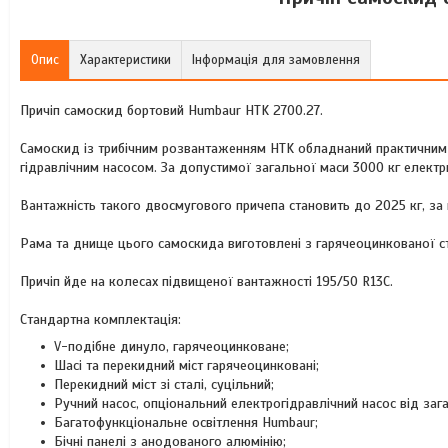
Опис
Характеристики
Інформація для замовлення
Причіп самоскид бортовий Humbaur HTK 2700.27.
Самоскид із трибічним розвантаженням HTK обладнаний практичним
гідравлічним насосом. За допустимої загальної маси 3000 кг електри
Вантажність такого двосмугового причепа становить до 2025 кг, за 
Рама та днище цього самоскида виготовлені з гарячеоцинкованої ста
Причіп йде на колесах підвищеної вантажності 195/50 R13C.
Стандартна комплектація:
V-подібне динуло, гарячеоцинковане;
Шасі та перекидний міст гарячеоцинковані;
Перекидний міст зі сталі, суцільний;
Ручний насос, опціональний електрогідравлічний насос від зага
Багатофункціональне освітлення Humbaur;
Бічні панелі з анодованого алюмінію;