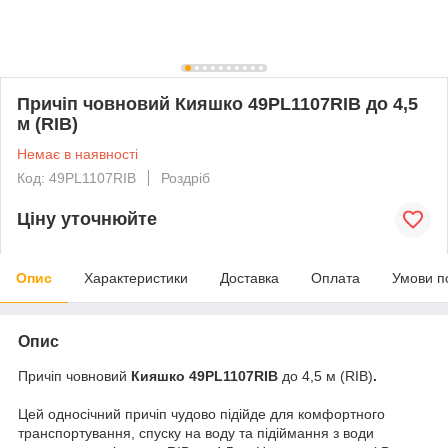
Причіп човновий Кияшко 49PL1107RIB до 4,5
м (RIB)
Немає в наявності
Код: 49PL1107RIB
Роздріб
Ціну уточнюйте
Опис
Характеристики
Доставка
Оплата
Умови п
Опис
Причіп човновий
Кияшко 49PL1107RIB
до 4,5 м (RIB)
.
Цей односічний причіп чудово підійде для комфортного
транспортування, спуску на воду та підіймання з води