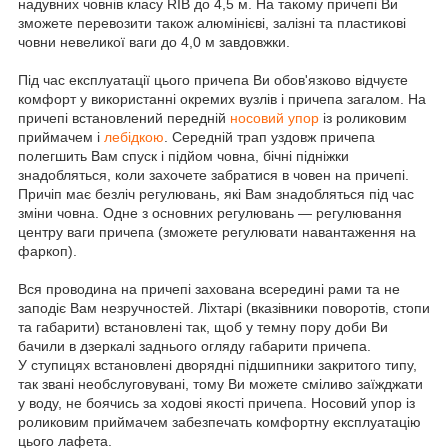
надувних човнів класу RIB до 4,5 м. На такому причепі Ви
зможете перевозити також алюмінієві, залізні та пластикові
човни невеликої ваги до 4,0 м завдовжки.
Під час експлуатації цього причепа Ви обов'язково відчуєте
комфорт у використанні окремих вузлів і причепа загалом. На
причепі встановлений передній
носовий упор
із роликовим
приймачем і
лебідкою
. Середній трап уздовж причепа
полегшить Вам спуск і підйом човна, бічні підніжки
знадобляться, коли захочете забратися в човен на причепі.
Причіп має безліч регулювань, які Вам знадобляться під час
зміни човна. Одне з основних регулювань — регулювання
центру ваги причепа (зможете регулювати навантаження на
фаркоп).
Вся проводина на причепі захована всередині рами та не
заподіє Вам незручностей. Ліхтарі (вказівники поворотів, стопи
та габарити) встановлені так, щоб у темну пору доби Ви
бачили в дзеркалі заднього огляду габарити причепа.
У ступицях встановлені дворядні підшипники закритого типу,
так звані необслуговувані, тому Ви можете сміливо заїжджати
у воду, не боячись за ходові якості причепа. Носовий упор із
роликовим приймачем забезпечать комфортну експлуатацію
цього лафета.