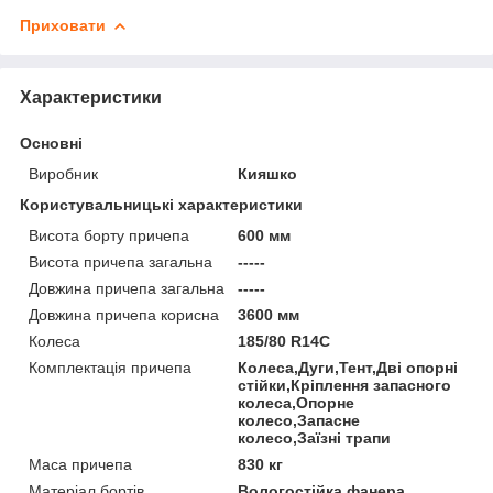
Приховати
Характеристики
Основні
Виробник
Кияшко
Користувальницькі характеристики
Висота борту причепа
600 мм
Висота причепа загальна
-----
Довжина причепа загальна
-----
Довжина причепа корисна
3600 мм
Колеса
185/80 R14С
Комплектація причепа
Колеса,Дуги,Тент,Дві опорні
стійки,Кріплення запасного
колеса,Опорне
колесо,Запасне
колесо,Заїзні трапи
Маса причепа
830 кг
Матеріал бортів
Вологостійка фанера