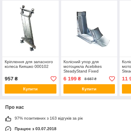
Кріплення для запасного
Колісний упор для
Колі
колеса Кияшко 000102
мотоцикла Acebikes
мото
SteadyStand Fixed
Stea
620х210х380 5002-20605
700х
957
6 199
11 
₴
₴
8 687 ₴
Купити
Купити
Про нас
97% позитивних з 163 відгуків за рік
Працює з 03.07.2018