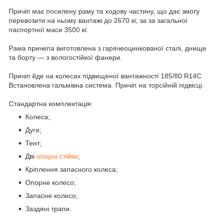
Причіп має посилену раму та ходову частину, що дає змогу
перевозити на ньому вантажі до 2670 кг, за за загальної
паспортної маси 3500 кг.
Рама причепа виготовлена з гарячеоцинкованої сталі, днище
та борту — з вологостійкої фанери.
Причіп йде на колесах підвищеної вантажності 185/80 R14С.
Встановлена гальмівна система. Причіп на торсійній підвісці.
Стандартна комплектація:
Колеса;
Дуги;
Тент;
Дві
опорні стійки
;
Кріплення запасного колеса;
Опорне колесо;
Запасне колесо;
Заздяні трапи.