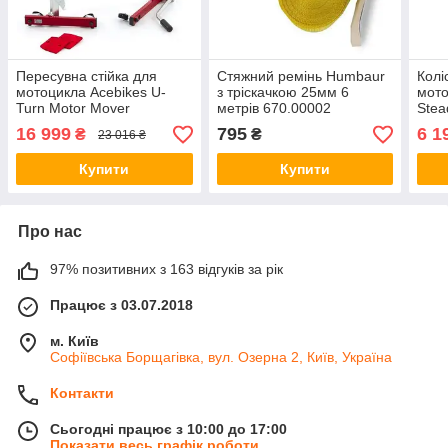
Пересувна стійка для
Стяжний ремінь Humbaur
Колі
мотоцикла Acebikes U-
з тріскачкою 25мм 6
мото
Turn Motor Mover
метрів 670.00002
Stea
130x152,5x210 5010
620х
16 999
795
6 1
₴
₴
23 016 ₴
Купити
Купити
Про нас
97% позитивних з 163 відгуків за рік
Працює з 03.07.2018
м. Київ
Софіївська Борщагівка, вул. Озерна 2, Київ, Україна
Контакти
Сьогодні працює з 10:00 до 17:00
Показати весь графік роботи