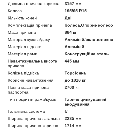
Довжина причепа корисна
3157 мм
Колеса
195/65 R15
Кількість коней
Дві
Комплектація причепа
Колеса,Опорне колесо
Маса причепа
884 кг
Матеріал кузова/даху
Алюміній/скловолокно
Матеріал підлоги
Алюміній
Матеріал рами
Конструкційна сталь
Навантажувальна висота
445 мм
причепа
Колісна підвіска
Торсіонна
Корисне навантаження
до 1816 кг
Повна маса причепа
2700 кг
паспортна
Тип покриття рама/кузов
Гаряче цинкування/
анодування
Гальмівна система
Є
Ширина причепа загальна
2235 мм
Ширина причепа корисна
1714 мм