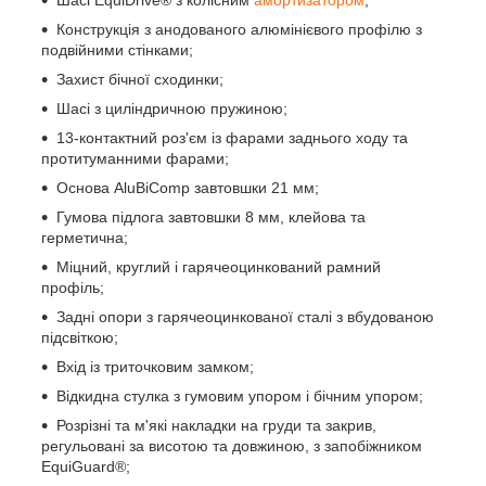
Конструкція з анодованого алюмінієвого профілю з
подвійними стінками;
Захист бічної сходинки;
Шасі з циліндричною пружиною;
13-контактний роз'єм із фарами заднього ходу та
протитуманними фарами;
Основа AluBiComp завтовшки 21 мм;
Гумова підлога завтовшки 8 мм, клейова та
герметична;
Міцний, круглий і гарячеоцинкований рамний
профіль;
Задні опори з гарячеоцинкованої сталі з вбудованою
підсвіткою;
Вхід із триточковим замком;
Відкидна стулка з гумовим упором і бічним упором;
Розрізні та м'які накладки на груди та закрив,
регульовані за висотою та довжиною, з запобіжником
EquiGuard®;