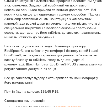
Стійка конструкція з алюмінієвих профілів з елегантним дахом
зі скловолокна. Завдяки цій комбінації ми досягаємо
невеликої ваги цього причепа та великої довговічності. Всі
носячи сталеві деталі оцинковані гарячим способом. Підлога
AluBiComp завтовшки 21 мм, конструкція з композитних
панелей, два верхні шари виготовлені з алюмінієвих листів зі
спеціальним покриттям і з поліпропіленовим пластиковим
осердям, що гарантує його стійкість до високих навантажень,
міцність і стійкість до гнійування.
Багато місця для коня та водія. Концепція простору
EquiSpace®, яка забезпечує комфорт і безпеку коней і шасі
EquiDrive®, які завдяки гарячому цинуванню забезпечують
високу безпеку та стійкість, входять до стандартної
комплектації. Шасі Humbaur EquiDrive® PLUS з автоматичним
регулюванням доступне як опція.
Все це забезпечує чудову якість причепа та Ваш комфорт у
його використанні.
Причіп йде на колесах 195/65 R15.
Стандартна комплектація:
Шасі EquiDrive® з колісним
амортизатором
;