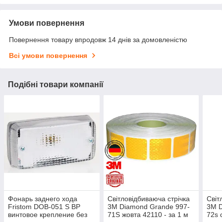
Умови повернення
Повернення товару впродовж 14 днів за домовленістю
Всі умови повернення
Подібні товари компанії
Фонарь заднего хода
Світловідбиваюча стрічка
Світ
Fristom DOB-051 S BP
3M Diamond Grande 997-
3M D
винтовое крепление без
71S жовта 42110 - за 1 м
72s 