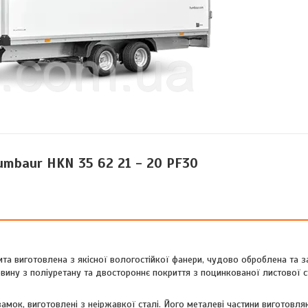
mbaur HKN 35 62 21 - 20 PF30
лита виготовлена з якісної вологостійкої фанери, чудово оброблена та 
евину з поліуретану та двостороннє покриття з поцинкованої листової с
замок, виготовлені з неіржавкої сталі. Його металеві частини виготовля