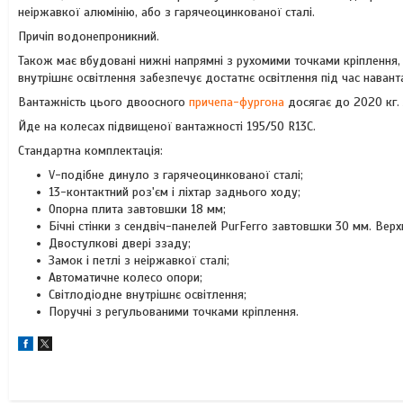
неіржавкої алюмінію, або з гарячеоцинкованої сталі.
Причіп водонепроникний.
Також має вбудовані нижні напрямні з рухомими точками кріплення, 
внутрішнє освітлення забезпечує достатнє освітлення під час наван
Вантажність цього двоосного
причепа-фургона
досягає до 2020 кг. 
Йде на колесах підвищеної вантажності 195/50 R13C.
Стандартна комплектація:
V-подібне динуло з гарячеоцинкованої сталі;
13-контактний роз'єм і ліхтар заднього ходу;
Опорна плита завтовшки 18 мм;
Бічні стінки з сендвіч-панелей PurFerro завтовшки 30 мм. Верхн
Двостулкові двері ззаду;
Замок і петлі з неіржавкої сталі;
Автоматичне колесо опори;
Світлодіодне внутрішнє освітлення;
Поручні з регульованими точками кріплення.