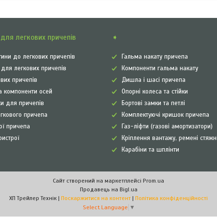
для легкових причепів
➧
ини до легкових причепів
Гальма накату причепа
а для легкових причепів
Компоненти гальма накату
ових причепів
Дишла і шасі причепа
а компоненти осей
Опорні колеса та стійки
и для причепів
Бортові замки та петлі
егкового причепа
Комплектуючі кришок причепа
рої причепа
Газ-ліфти (газові амортизатори)
ристрої
Кріплення вантажу, ремені стяжн
Карабіни та шплінти
Сайт створений на маркетплейсі
Prom.ua
Продавець на Bigl.ua
ХП Трейлер Технік |
Поскаржитися на контент
|
Політика конфіденційності
Select Language
▼