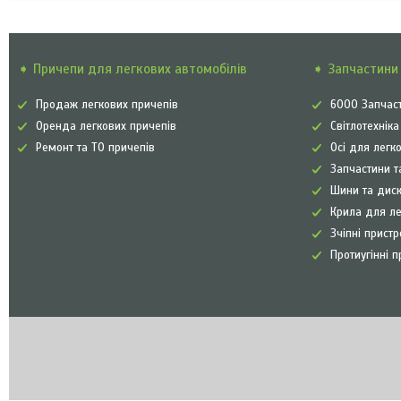
➧ Причепи для легкових автомобілів
➧ Запчастини 
Продаж легкових причепів
6000 Запчаст
Оренда легкових причепів
Світлотехнік
Ремонт та ТО причепів
Осі для легк
Запчастини т
Шини та диск
Крила для л
Зчіпні прист
Протиугінні п