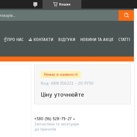
Кошик
☝ПРО НАС
⛳ КОНТАКТИ
ВІДГУКИ
НОВИНИ ТА АКЦІЇ
СТАТТІ
Немає в наявності
Код:
HKN 356221 - 20 PF30
Ціну уточнюйте
+380 (96) 928-79-27
Запчастини та аксесуари
до причепів