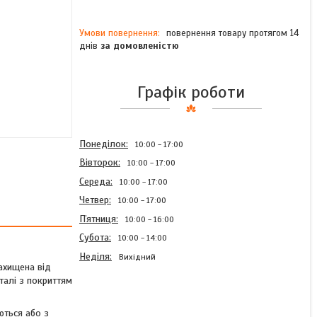
повернення товару протягом 14
днів
за домовленістю
Графік роботи
Понеділок
10:00
17:00
Вівторок
10:00
17:00
Середа
10:00
17:00
Четвер
10:00
17:00
Пʼятниця
10:00
16:00
Субота
10:00
14:00
Неділя
Вихідний
захищена від
талі з покриттям
ються або з