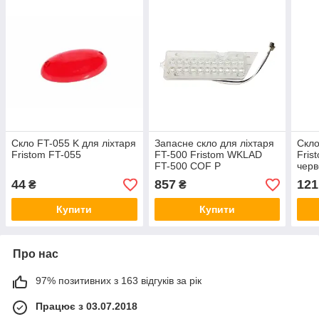
Скло FT-055 K для ліхтаря
Запасне скло для ліхтаря
Скло
Fristom FT-055
FT-500 Fristom WKLAD
Fris
FT-500 COF P
чер
44
857
121
₴
₴
Купити
Купити
Про нас
97% позитивних з 163 відгуків за рік
Працює з 03.07.2018