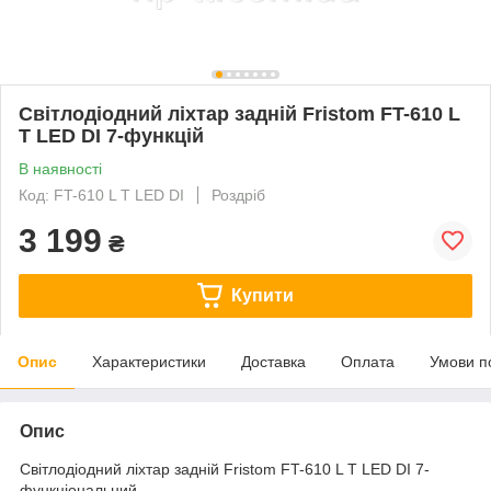
Світлодіодний ліхтар задній Fristom FT-610 L
T LED DI 7-функцій
В наявності
Код: FT-610 L T LED DI
Роздріб
3 199
₴
Купити
Опис
Характеристики
Доставка
Оплата
Умови п
Опис
Світлодіодний ліхтар задній Fristom FT-610 L T LED DI 7-
функціональний