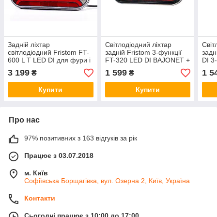
Задній ліхтар
Світлодіодний ліхтар
Світ
світлодіодний Fristom FT-
задній Fristom 3-функції
задн
600 L T LED DI для фури і
FT-320 LED DI BAJONET +
DI 3
напівпричепа
SS
3 199
1 599
1 5
₴
₴
Купити
Купити
Про нас
97% позитивних з 163 відгуків за рік
Працює з 03.07.2018
м. Київ
Софіївська Борщагівка, вул. Озерна 2, Київ, Україна
Контакти
Сьогодні працює з 10:00 до 17:00