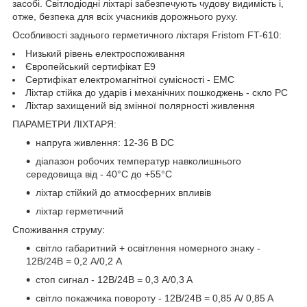
засобі. Світлодіодні ліхтарі забезпечують чудову видимість і,
отже, безпека для всіх учасників дорожнього руху.
Особливості заднього герметичного ліхтаря Fristom FT-610:
Низький рівень електроспоживання
Європейський сертифікат E9
Сертифікат електромагнітної сумісності - EMC
Ліхтар стійка до ударів і механічних пошкоджень - скло PC
Ліхтар захищений від змінної полярності живлення
ПАРАМЕТРИ ЛІХТАРЯ:
напруга живлення: 12-36 В DC
діапазон робочих температур навколишнього
середовища від - 40°C до +55°C
ліхтар стійкий до атмосферних впливів
ліхтар герметичний
Споживання струму:
світло габаритний + освітлення номерного знаку -
12В/24В = 0,2 А/0,2 A
стоп сигнал - 12В/24В = 0,3 A/0,3 A
світло покажчика повороту - 12В/24В = 0,85 A/ 0,85 A