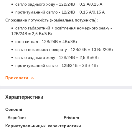
світло заднього ходу - 12В/24В = 0,2 A/0,25 A
протитуманний світло - 12/24В = 0,15 A/0,15 A
Споживана потужність (номінальна потужність):
світло габаритний + освітлення номерного знаку -
12В/24В = 2,5 Вт/5 Вт
стоп сигнал - 12В/24В = 4Вт/8Вт
світло покажчика повороту - 12В/24В = 10 Вт /20Вт
світло заднього ходу - 12В/24B = 2,5 Вт/6Вт
протитуманний світло - 12В/24B = 2Вт/ 4Вт
Приховати
Характеристики
Основні
Виробник
Fristom
Користувальницькі характеристики