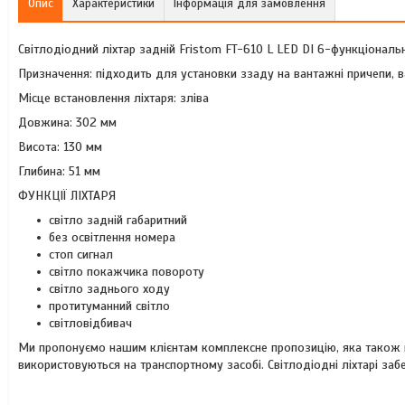
Опис
Характеристики
Інформація для замовлення
Світлодіодний ліхтар задній Fristom FT-610 L LED DI 6-функціональ
Призначення: підходить для установки ззаду на вантажні причепи, в
Місце встановлення ліхтаря: зліва
Довжина: 302 мм
Висота: 130 мм
Глибина: 51 мм
ФУНКЦІЇ ЛІХТАРЯ
світло задній габаритний
без освітлення номера
стоп сигнал
світло покажчика повороту
світло заднього ходу
протитуманний світло
світловідбивач
Ми пропонуємо нашим клієнтам комплексне пропозицію, яка також вк
використовуються на транспортному засобі. Світлодіодні ліхтарі заб