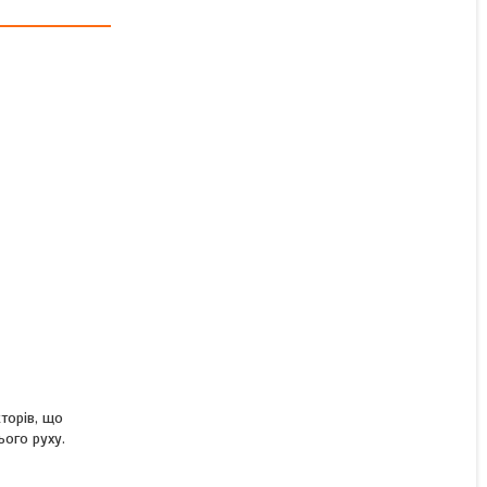
Світлодіодний ліхтар
Fristom FT-610 L LED DI
для фури і напівпричепа
В наявності
3 120 ₴
КУПИТИ
торів, що
ього руху.