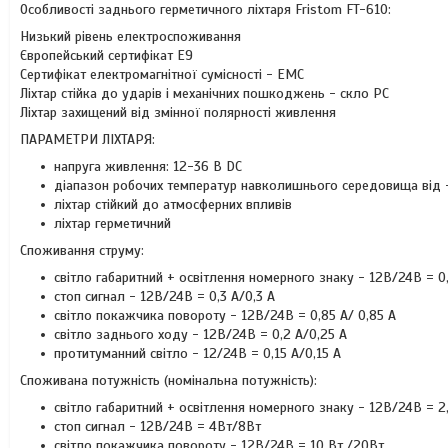
Особливості заднього герметичного ліхтаря Fristom FT-610:
Низький рівень електроспоживання
Європейський сертифікат E9
Сертифікат електромагнітної сумісності - EMC
Ліхтар стійка до ударів і механічних пошкоджень - скло PC
Ліхтар захищений від змінної полярності живлення
ПАРАМЕТРИ ЛІХТАРЯ:
напруга живлення: 12-36 В DC
діапазон робочих температур навколишнього середовища від 
ліхтар стійкий до атмосферних впливів
ліхтар герметичний
Споживання струму:
світло габаритний + освітлення номерного знаку - 12В/24В = 0,
стоп сигнал - 12В/24В = 0,3 A/0,3 A
світло покажчика повороту - 12В/24В = 0,85 A/ 0,85 A
світло заднього ходу - 12В/24В = 0,2 A/0,25 A
протитуманний світло - 12/24В = 0,15 A/0,15 A
Споживана потужність (номінальна потужність):
світло габаритний + освітлення номерного знаку - 12В/24В = 2
стоп сигнал - 12В/24В = 4Вт/8Вт
світло покажчика повороту - 12В/24В = 10 Вт /20Вт