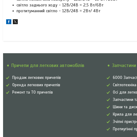
світло заднього ходу - 12В/24B = 2,5 Вт/6Вт
протитуманний світло - 12В/24B = 2Вт/ 4Вт
➧ Причепи для легкових автомобілів
➧ Запчастини 
Продаж легкових причепів
6000 Запчаст
Оренда легкових причепів
Світлотехнік
Ремонт та ТО причепів
Осі для легк
Запчастини т
Шини та диск
Крила для л
Зчіпні прист
Протиугінні п