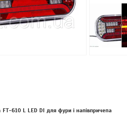
m FT-610 L LED DI для фури і напівпричепа