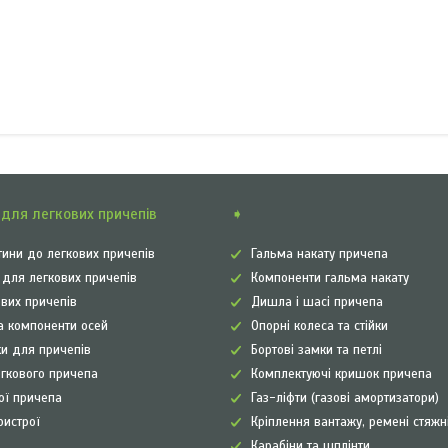
для легкових причепів
➧
ини до легкових причепів
Гальма накату причепа
а для легкових причепів
Компоненти гальма накату
ових причепів
Дишла і шасі причепа
а компоненти осей
Опорні колеса та стійки
и для причепів
Бортові замки та петлі
егкового причепа
Комплектуючі кришок причепа
рої причепа
Газ-ліфти (газові амортизатори)
ристрої
Кріплення вантажу, ремені стяжн
Карабіни та шплінти