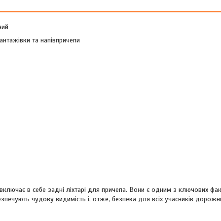
ний
антажівки та напівпричепи
лючає в себе задні ліхтарі для причепа. Вони є одним з ключових фак
езпечують чудову видимість і, отже, безпека для всіх учасників дорожн