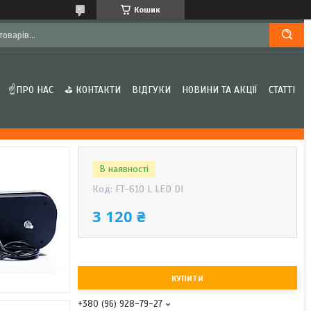
Кошик
☝ПРО НАС
⛳ КОНТАКТИ
ВІДГУКИ
НОВИНИ ТА АКЦІЇ
СТАТТІ
В наявності
Код:
FT-610 L LED DI
3 120 ₴
КУПИТИ
+380 (96) 928-79-27