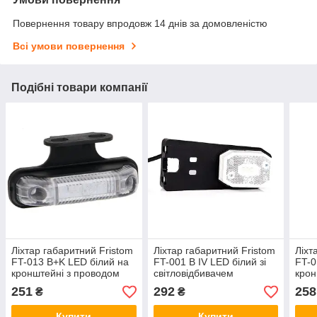
Повернення товару впродовж 14 днів за домовленістю
Всі умови повернення
Подібні товари компанії
Ліхтар габаритний Fristom
Ліхтар габаритний Fristom
Ліхт
FT-013 B+K LED білий на
FT-001 B IV LED білий зі
FT-0
кронштейні з проводом
світловідбивачем
крон
кронштейном і проводом
251
292
258
₴
₴
Купити
Купити