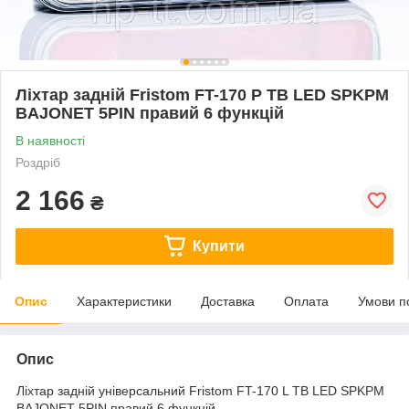
Ліхтар задній Fristom FT-170 P TB LED SPKPM
BAJONET 5PIN правий 6 функцій
В наявності
Роздріб
2 166
₴
Купити
Опис
Характеристики
Доставка
Оплата
Умови п
Опис
Ліхтар задній універсальний Fristom FT-170 L TB LED SPKPM
BAJONET 5PIN правий 6 функцій