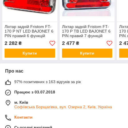
Ліхтар задній Fristom FT-
Ліхтар задній Fristom FT-
Ліхт
170 P NT LED BAJONET 6
170 P TB LED BAJONET 6
170 
PIN правий 6 функцій
PIN правий 7 функцій
PIN 
2 282
2 477
2 4
₴
₴
Купити
Купити
Про нас
97% позитивних з 163 відгуків за рік
Працює з 03.07.2018
м. Київ
Софіївська Борщагівка, вул. Озерна 2, Київ, Україна
Контакти
Сьогодні вихідний