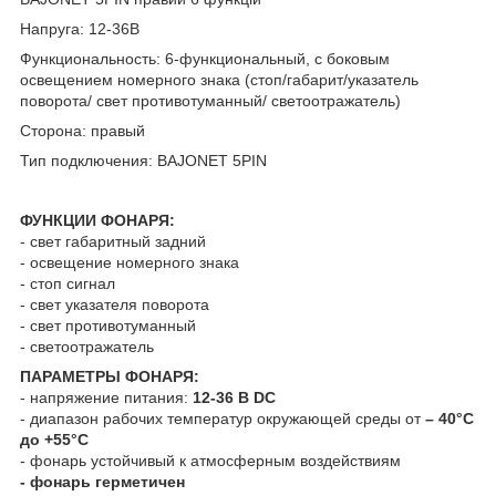
Напруга: 12-36В
Функциональность: 6-функциональный, с боковым
освещением номерного знака (стоп/габарит/указатель
поворота/ свет противотуманный/ светоотражатель)
Сторона: правый
Тип подключения: BAJONET 5PIN
ФУНКЦИИ ФОНАРЯ:
- свет габаритный задний
- освещение номерного знака
- стоп сигнал
- свет указателя поворота
- свет противотуманный
- светоотражатель
ПАРАМЕТРЫ ФОНАРЯ:
- напряжение питания:
12-36 В DC
- диапазон рабочих температур окружающей среды от
– 40°C
до +55°C
- фонарь устойчивый к атмосферным воздействиям
- фонарь герметичен