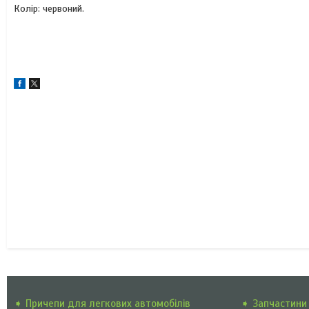
Колір: червоний.
➧ Причепи для легкових автомобілів
➧ Запчастини 