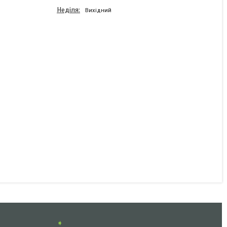
Неділя
Вихідний
Запасне скло Fristom MD-
035 K для
протитуманного ліхтаря
Fristom MD-035
В наявності
54 ₴
КУПИТИ
➧