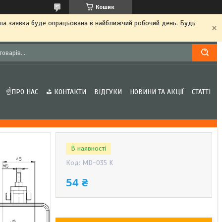
Кошик
аша заявка буде опрацьована в найближчий робочий день. Будь
☝ПРО НАС
⛳ КОНТАКТИ
ВІДГУКИ
НОВИНИ ТА АКЦІЇ
СТАТТІ
В наявності
Код:
MD-035 K
54 ₴