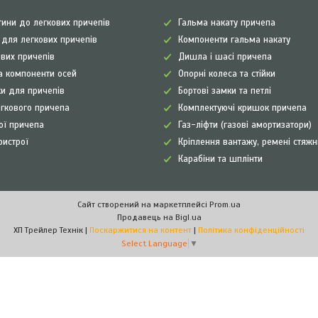
ини до легкових причепів
Гальма накату причепа
а для легкових причепів
Компоненти гальма накату
ових причепів
Дишла і шасі причепа
а компоненти осей
Опорні колеса та стійки
и для причепів
Бортові замки та петлі
егкового причепа
Комплектуючі кришок причепа
рої причепа
Газ-ліфти (газові амортизатори)
ристрої
Кріплення вантажу, ремені стяжн
Карабіни та шплінти
Сайт створений на маркетплейсі
Prom.ua
Продавець на Bigl.ua
ХП Трейлер Технік |
Поскаржитися на контент
|
Політика конфіденційності
Select Language
▼