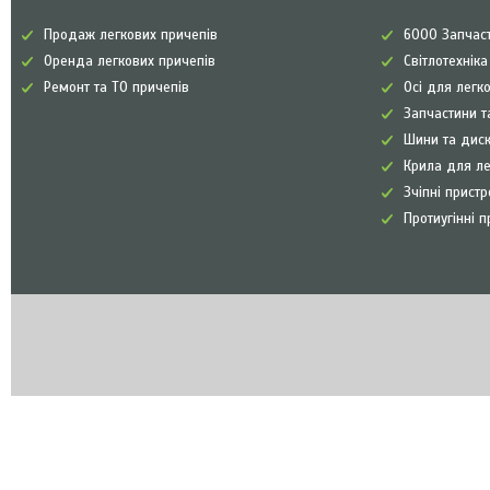
Продаж легкових причепів
6000 Запчаст
Оренда легкових причепів
Світлотехнік
Ремонт та ТО причепів
Осі для легк
Запчастини т
Шини та диск
Крила для л
Зчіпні прист
Протиугінні п