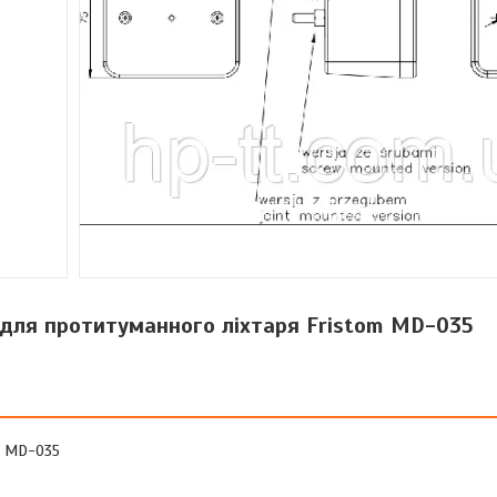
 для протитуманного ліхтаря Fristom MD-035
m MD-035