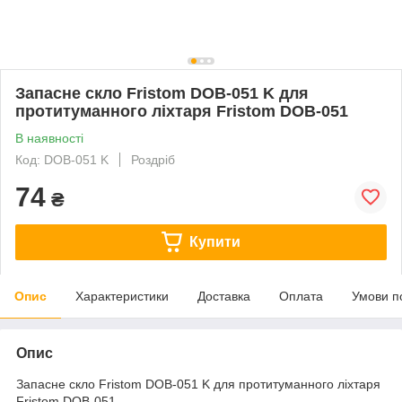
Запасне скло Fristom DOB-051 K для
протитуманного ліхтаря Fristom DOB-051
В наявності
Код: DOB-051 K
Роздріб
74
₴
Купити
Опис
Характеристики
Доставка
Оплата
Умови п
Опис
Запасне скло Fristom DOB-051 K для протитуманного ліхтаря
Fristom DOB-051