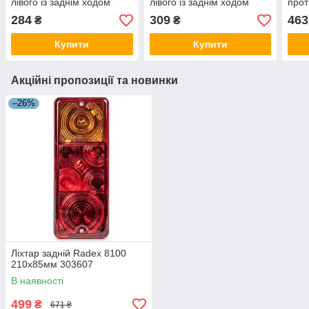
лівого із заднім ходом
лівого із заднім ходом
прот
284
309
463
₴
₴
Купити
Купити
Акційні пропозиції та новинки
–26%
Ліхтар задній Radex 8100
210х85мм 303607
В наявності
499
₴
671 ₴