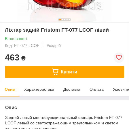
Ліхтар задній Fristom FT-077 LCOF лівий
В наявності
Код: FT-077 LCOF
Роздріб
463
₴
Купити
Опис
Характеристики
Доставка
Оплата
Умови п
Опис
Задний левый многофункциональный фонарь Fristom FT-077
LCOF левый со светоотражающим треугольником и светом
заднего хода для прицепов.