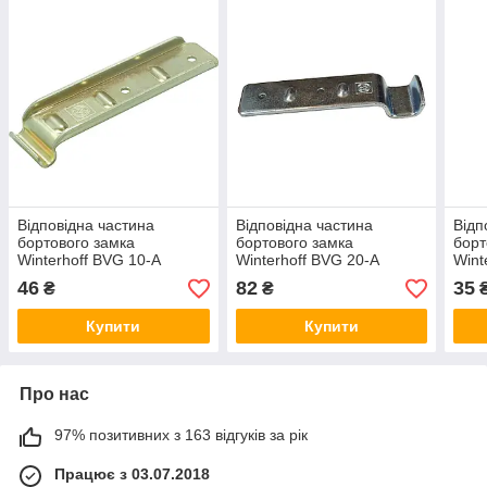
Відповідна частина
Відповідна частина
Відп
бортового замка
бортового замка
борт
Winterhoff BVG 10-A
Winterhoff BVG 20-A
Wint
1860071
1860075
186
46
82
35
₴
₴
Купити
Купити
Про нас
97% позитивних з 163 відгуків за рік
Працює з 03.07.2018