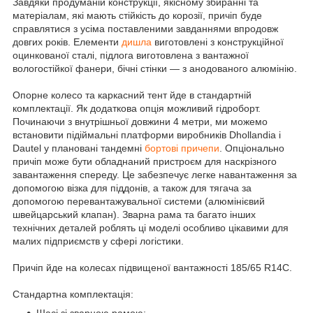
Завдяки продуманій конструкції, якісному збиранні та
матеріалам, які мають стійкість до корозії, причіп буде
справлятися з усіма поставленими завданнями впродовж
довгих років. Елементи
дишла
виготовлені з конструкційної
оцинкованої сталі, підлога виготовлена з вантажної
вологостійкої фанери, бічні стінки — з анодованого алюмінію.
Опорне колесо та каркасний тент йде в стандартній
комплектації. Як додаткова опція можливий гідроборт.
Починаючи з внутрішньої довжини 4 метри, ми можемо
встановити підіймальні платформи виробників Dhollandia і
Dautel у плановані тандемні
бортові причепи
. Опціонально
причіп може бути обладнаний пристроєм для наскрізного
завантаження спереду. Це забезпечує легке навантаження за
допомогою візка для піддонів, а також для тягача за
допомогою перевантажувальної системи (алюмінієвий
швейцарський клапан). Зварна рама та багато інших
технічних деталей роблять ці моделі особливо цікавими для
малих підприємств у сфері логістики.
Причіп йде на колесах підвищеної вантажності 185/65 R14C.
Стандартна комплектація:
Шасі зі зварною рамою;