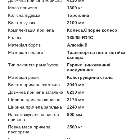
Довжина причепа корисна
4210 мм
Маса причепа
1300 кг
Колісна підвіска
Торсіонна
Висота кузова
2100 мм
Комплектація причепа
Колеса,Опорне колесо
Колеса
185/65 R14C
Матеріал бортів
Алюміній
Матеріал підлоги
Транспортна вологостійка
фанера
Тип покриття рама/кузов
Гаряче цинкування/
анодування
Матеріал рами
Конструкційна сталь
Висота причепа загальна
3040 мм
Довжина причепа загальна
6230 мм
Ширина причепа корисна
2175 мм
Ширина причепа загальна
2240 мм
Навантажувальна висота
900 мм
причепа
Повна маса причепа
3500 кг
паспортна