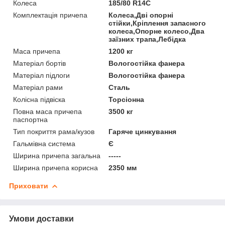
Колеса
185/80 R14С
Комплектація причепа
Колеса,Дві опорні
стійки,Кріплення запасного
колеса,Опорне колесо,Два
заїзних трапа,Лебідка
Маса причепа
1200 кг
Матеріал бортів
Вологостійка фанера
Матеріал підлоги
Вологостійка фанера
Матеріал рами
Сталь
Колісна підвіска
Торсіонна
Повна маса причепа
3500 кг
паспортна
Тип покриття рама/кузов
Гаряче цинкування
Гальмівна система
Є
Ширина причепа загальна
-----
Ширина причепа корисна
2350 мм
Приховати
Умови доставки