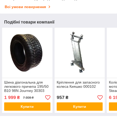
Всі умови повернення
Подібні товари компанії
Шина діагональна для
Кріплення для запасного
Колі
легкового причепа 195/50
колеса Кияшко 000102
мото
B10 98N Journey 30303
Stea
620х
1 999
957
6 1
₴
₴
7 308 ₴
Купити
Купити