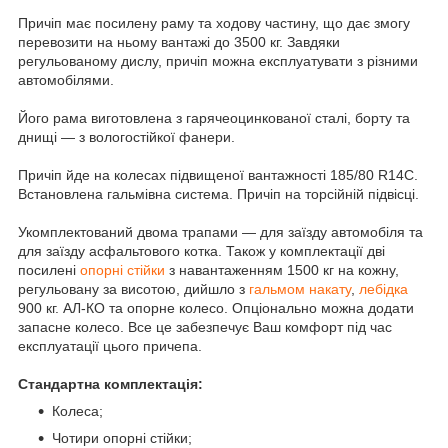
Причіп має посилену раму та ходову частину, що дає змогу
перевозити на ньому вантажі до 3500 кг. Завдяки
регульованому дислу, причіп можна експлуатувати з різними
автомобілями.
Його рама виготовлена з гарячеоцинкованої сталі, борту та
днищі — з вологостійкої фанери.
Причіп йде на колесах підвищеної вантажності 185/80 R14С.
Встановлена гальмівна система. Причіп на торсійній підвісці.
Укомплектований двома трапами — для заїзду автомобіля та
для заїзду асфальтового котка. Також у комплектації дві
посилені
опорні стійки
з навантаженням 1500 кг на кожну,
регульовану за висотою, дийшло з
гальмом накату
,
лебідка
900 кг. АЛ-КО та опорне колесо. Опціонально можна додати
запасне колесо. Все це забезпечує Ваш комфорт під час
експлуатації цього причепа.
Стандартна комплектація:
Колеса;
Чотири опорні стійки;