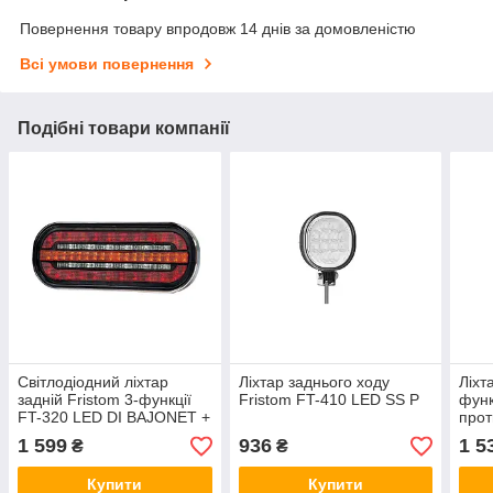
Повернення товару впродовж 14 днів за домовленістю
Всі умови повернення
Подібні товари компанії
Світлодіодний ліхтар
Ліхтар заднього ходу
Ліхт
задній Fristom 3-функції
Fristom FT-410 LED SS P
функ
FT-320 LED DI BAJONET +
прот
SS
+ ре
1 599
936
1 5
₴
₴
дрот
BLA
Купити
Купити