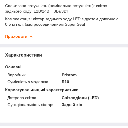
Споживана потужність (номінальна потужність): світло
заднього ходу: 12В/24В = 3Вт/3Вт
Комплектація: ліхтар заднього ходу LED з дротом довжиною
0,5 м і ел. быстросоединением Super Seal
Приховати
Характеристики
Основні
Виробник
Fristom
Сумісність з моделлю
R10
Користувальницькі характеристики
Джерело світла
Світлодіоди (LED)
Функціональність ліхтаря
Задній хід