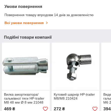
Умови повернення
Повернення товару впродовж 14 днів за домовленістю
Всі умови повернення
Подібні товари компанії
Вилка амортизатора/
Кутовий шарнір HP-trailer
Виде
гальмівної тяги HP-trailer
М8/М8 210424
галь
М8 48 мм Ø 8 мм 21048
М6 2
100
469
272
394
₴
₴