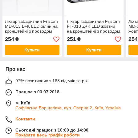
Ліхтар габаритний Fristom
Ліхтар габаритний Fristom
Ліхт
MD-013 B+K LED білий на
FT-013 Z+K LED жовтий
MD-
кронштейні з проводом
на кронштейні з проводом
жовт
про
254
251
254
₴
₴
Купити
Купити
Про нас
97% позитивних з 163 відгуків за рік
Працює з 03.07.2018
м. Київ
Софіївська Борщагівка, вул. Озерна 2, Київ, Україна
Контакти
Сьогодні працює з 10:00 до 14:00
Показати весь графік роботи