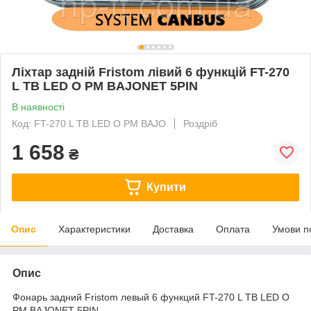
Ліхтар задній Fristom лівий 6 функцій FT-270
L TB LED O PM BAJONET 5PIN
В наявності
Код: FT-270 L TB LED O PM BAJO
Роздріб
1 658
₴
Купити
Опис
Характеристики
Доставка
Оплата
Умови п
Опис
Фонарь задний Fristom левый 6 функций FT-270 L TB LED O
PM BAJONET 5PIN