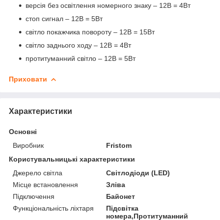
версія без освітлення номерного знаку – 12В = 4Вт
стоп сигнал – 12В = 5Вт
світло покажчика повороту – 12В = 15Вт
світло заднього ходу – 12В = 4Вт
протитуманний світло – 12В = 5Вт
Приховати
Характеристики
Основні
Виробник
Fristom
Користувальницькі характеристики
Джерело світла
Світлодіоди (LED)
Місце встановлення
Зліва
Підключення
Байонет
Функціональність ліхтаря
Підсвітка
номера,Протитуманний