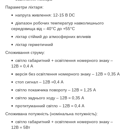
Параметри ліхтаря:
напруга живлення: 12-15 В DC
діапазон робочих температур навколишнього
середовища від – 40°C до +55°C
ліхтар стійкий до атмосферних впливів
ліхтар герметичний
Споживання струму:
світло габаритний + освітлення номерного знаку –
12В = 0,4 A
версія без освітлення номерного знаку – 12В = 0,35 A
стоп сигнал – 12В =0,4 A
світло покажчика повороту – 12В = 1,25 A
світло заднього ходу – 12В = 0,35 A
протитуманний світло – 12В = 0,4 A
Споживана потужність (номінальна потужність):
світло габаритний + освітлення номерного знаку –
12В = 5Вт