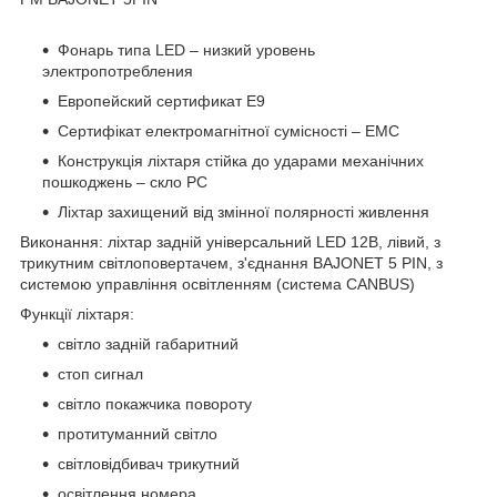
Фонарь типа LED – низкий уровень
электропотребления
Европейский сертификат E9
Сертифікат електромагнітної сумісності – EMC
Конструкція ліхтаря стійка до ударами механічних
пошкоджень – скло PC
Ліхтар захищений від змінної полярності живлення
Виконання: ліхтар задній універсальний LED 12В, лівий, з
трикутним світлоповертачем, з'єднання BAJONET 5 PIN, з
системою управління освітленням (система CANBUS)
Функції ліхтаря:
світло задній габаритний
стоп сигнал
світло покажчика повороту
протитуманний світло
світловідбивач трикутний
освітлення номера