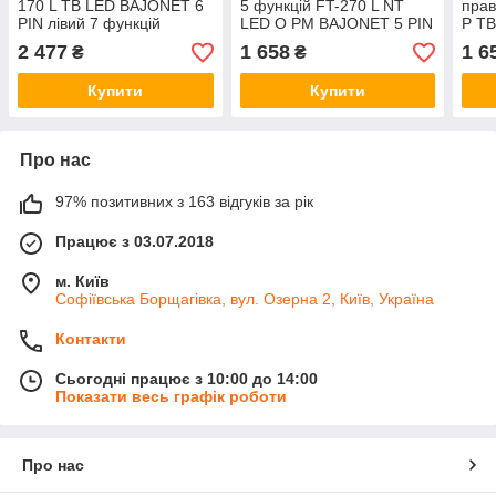
170 L TB LED BAJONET 6
5 функцій FT-270 L NT
прав
PIN лівий 7 функцій
LED O PM BAJONET 5 PIN
P T
BAJ
2 477
1 658
1 6
₴
₴
Купити
Купити
Про нас
97% позитивних з 163 відгуків за рік
Працює з 03.07.2018
м. Київ
Софіївська Борщагівка, вул. Озерна 2, Київ, Україна
Контакти
Сьогодні працює з 10:00 до 14:00
Показати весь графік роботи
Про нас