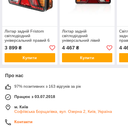
Ліхтар задній Fristom
Ліхтар задній
Світ
світлодіодний
світлодіодний
задн
універсальний правий 6
універсальний лівий
прав
функцій FT-700-066 P LED
Fristom 6 функцій FT-700-
FT-7
3 899
4 467
4 4
₴
₴
146 L LED
Купити
Купити
Про нас
97% позитивних з 163 відгуків за рік
Працює з 03.07.2018
м. Київ
Софіївська Борщагівка, вул. Озерна 2, Київ, Україна
Контакти