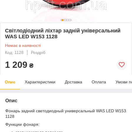
Світлодіодний ліхтар задній універсальний
WAS LED W153 1128
Немає в наявності
Код: 1128
Роздріб
1 209
₴
Опис
Характеристики
Доставка
Оплата
Умови п
Опис
Фонарь задний светодиодный универсальный WAS LED W153
1128
Функции фонаря: