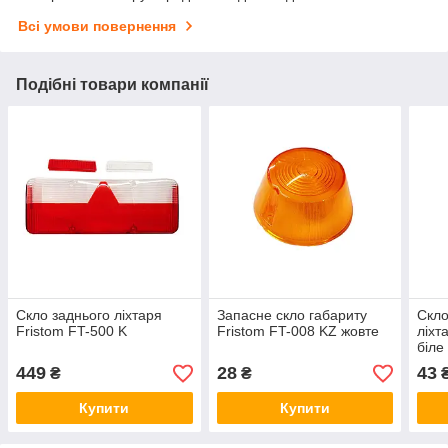
Всі умови повернення
Подібні товари компанії
Скло заднього ліхтаря
Запасне скло габариту
Скло
Fristom FT-500 K
Fristom FT-008 KZ жовте
ліхт
біле
449
28
43
₴
₴
Купити
Купити