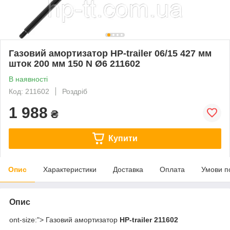
Газовий амортизатор HP-trailer 06/15 427 мм
шток 200 мм 150 N Ø6 211602
В наявності
Код: 211602
Роздріб
1 988
₴
Купити
Опис
Характеристики
Доставка
Оплата
Умови п
Опис
ont-size:"> Газовий амортизатор
HP-trailer 211602