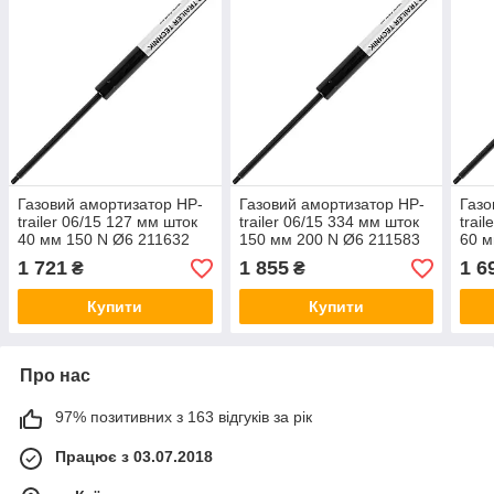
Газовий амортизатор HP-
Газовий амортизатор HP-
Газо
trailer 06/15 127 мм шток
trailer 06/15 334 мм шток
trai
40 мм 150 N Ø6 211632
150 мм 200 N Ø6 211583
60 м
1 721
1 855
1 6
₴
₴
Купити
Купити
Про нас
97% позитивних з 163 відгуків за рік
Працює з 03.07.2018