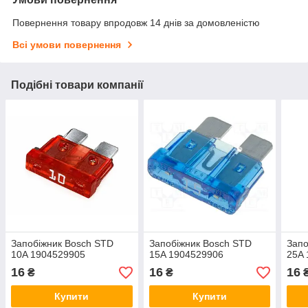
Повернення товару впродовж 14 днів за домовленістю
Всі умови повернення
Подібні товари компанії
Запобіжник Bosch STD
Запобіжник Bosch STD
Запо
10A 1904529905
15A 1904529906
25A
16
16
16
₴
₴
Купити
Купити