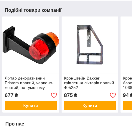
Подібні товари компанії
Ліхтар декоративний
Кронштейн Bakker
Кро
Fristom правий, червоно-
кріплення ліхтарів правий
Aspo
жовтий, на гумовому
405252
1068
кронштейні (ріжку) з
677
875
94
₴
₴
кабелем FT-147 F P C/Z
LED
Купити
Купити
Про нас