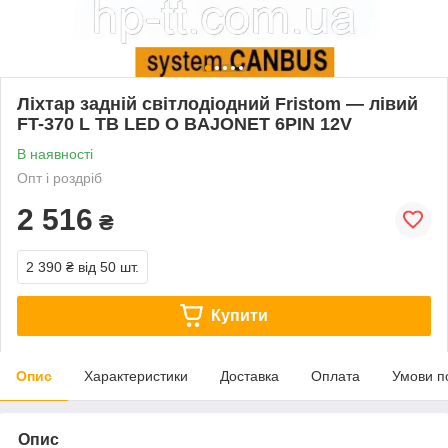
Ліхтар задній світлодіодний Fristom — лівий
FT-370 L TB LED O BAJONET 6PIN 12V
В наявності
Опт і роздріб
2 516
₴
2 390 ₴
від 50 шт.
Купити
Опис
Характеристики
Доставка
Оплата
Умови п
Опис