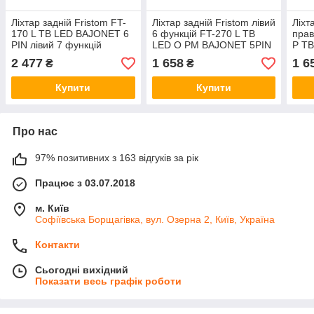
Ліхтар задній Fristom FT-
Ліхтар задній Fristom лівий
Ліхт
170 L TB LED BAJONET 6
6 функцій FT-270 L TB
прав
PIN лівий 7 функцій
LED O PM BAJONET 5PIN
P T
BAJ
2 477
1 658
1 6
₴
₴
Купити
Купити
Про нас
97% позитивних з 163 відгуків за рік
Працює з 03.07.2018
м. Київ
Софіївська Борщагівка, вул. Озерна 2, Київ, Україна
Контакти
Сьогодні вихідний
Показати весь графік роботи