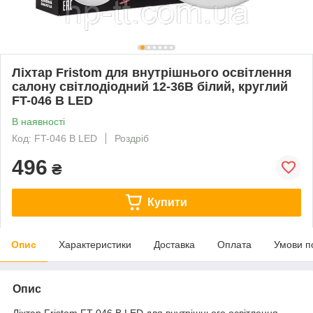
Ліхтар Fristom для внутрішнього освітлення
салону світлодіодний 12-36В білий, круглий
FT-046 B LED
В наявності
Код: FT-046 B LED
Роздріб
496
₴
Купити
Опис
Характеристики
Доставка
Оплата
Умови п
Опис
Ліхтар Fristom FT-046 B LED для внутрішнього освітлення