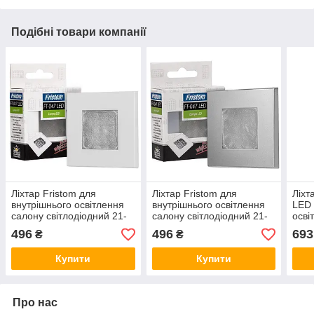
Подібні товари компанії
Ліхтар Fristom для
Ліхтар Fristom для
Ліхт
внутрішнього освітлення
внутрішнього освітлення
LED 
салону світлодіодний 21-
салону світлодіодний 21-
осві
LED квадратний, білого
LED квадратний,
світ
496
496
693
₴
₴
кольору FT-047 B LED
сріблястого кольору FT-
біли
047 S
Купити
Купити
Про нас