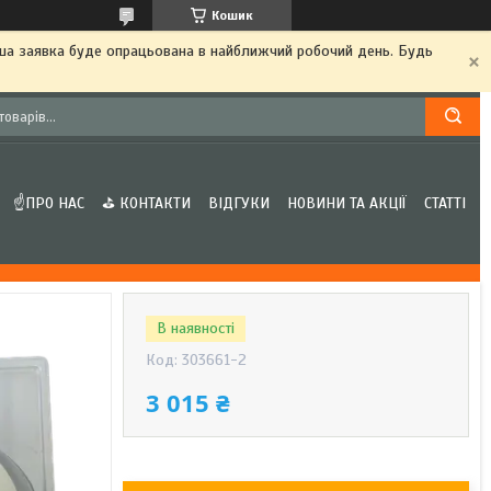
Кошик
аша заявка буде опрацьована в найближчий робочий день. Будь
☝ПРО НАС
⛳ КОНТАКТИ
ВІДГУКИ
НОВИНИ ТА АКЦІЇ
СТАТТІ
В наявності
Код:
303661-2
3 015 ₴