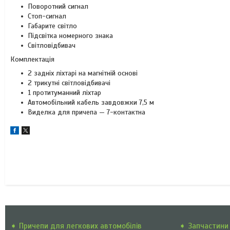
Поворотний сигнал
Стоп-сигнал
Габарите світло
Підсвітка номерного знака
Світловідбивач
Комплектація
2 задніх ліхтарі на магнітній основі
2 трикутні світловідбивачі
1 протитуманний ліхтар
Автомобільний кабель завдовжки 7,5 м
Виделка для причепа — 7-контактна
➧ Причепи для легкових автомобілів
➧ Запчастини 