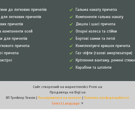
ини до легкових причепів
Гальма накату причепа
а для легкових причепів
Компоненти гальма накату
ових причепів
Дишла і шасі причепа
а компоненти осей
Опорні колеса та стійки
и для причепів
Бортові замки та петлі
егкового причепа
Комплектуючі кришок причепа
рої причепа
Газ-ліфти (газові амортизатори)
ристрої
Кріплення вантажу, ремені стяжн
Карабіни та шплінти
Сайт створений на маркетплейсі
Prom.ua
Продавець на Bigl.ua
ХП Трейлер Технік |
Поскаржитися на контент
|
Політика конфіденційності
Select Language
▼