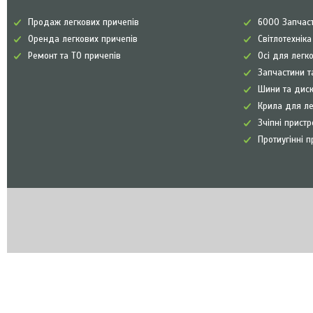
Продаж легкових причепів
6000 Запчаст
Оренда легкових причепів
Світлотехнік
Ремонт та ТО причепів
Осі для легк
Запчастини т
Шини та диск
Крила для л
Зчіпні прист
Протиугінні п