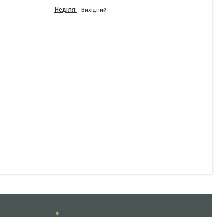
Неділя
Вихідний
Комплект задніх ліхтарів
Bakker на магніті 303661-
2
В наявності
3 015 ₴
КУПИТИ
➧