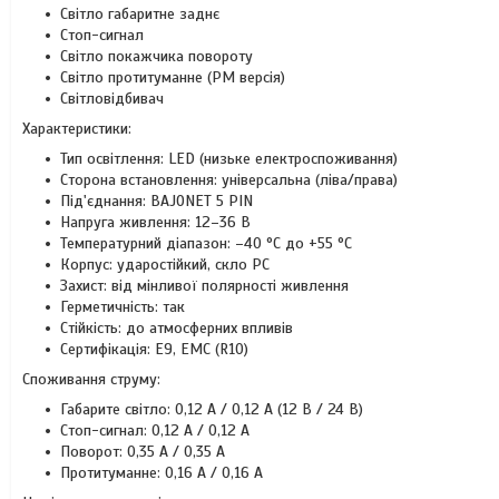
Світло габаритне заднє
Стоп-сигнал
Світло покажчика повороту
Світло протитуманне (PM версія)
Світловідбивач
Характеристики:
Тип освітлення: LED (низьке електроспоживання)
Сторона встановлення: універсальна (ліва/права)
Під'єднання: BAJONET 5 PIN
Напруга живлення: 12–36 В
Температурний діапазон: –40 °C до +55 °C
Корпус: ударостійкий, скло PC
Захист: від мінливої полярності живлення
Герметичність: так
Стійкість: до атмосферних впливів
Сертифікація: E9, EMC (R10)
Споживання струму:
Габарите світло: 0,12 A / 0,12 A (12 В / 24 В)
Стоп-сигнал: 0,12 A / 0,12 A
Поворот: 0,35 A / 0,35 A
Протитуманне: 0,16 A / 0,16 A