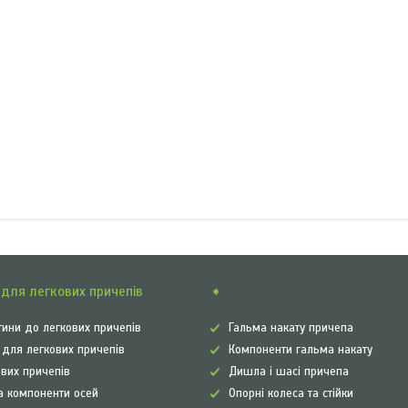
для легкових причепів
➧
ини до легкових причепів
Гальма накату причепа
а для легкових причепів
Компоненти гальма накату
ових причепів
Дишла і шасі причепа
а компоненти осей
Опорні колеса та стійки