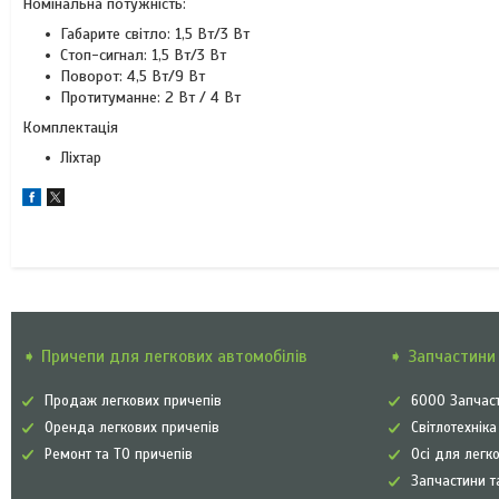
Номінальна потужність:
Габарите світло: 1,5 Вт/3 Вт
Стоп-сигнал: 1,5 Вт/3 Вт
Поворот: 4,5 Вт/9 Вт
Протитуманне: 2 Вт / 4 Вт
Комплектація
Ліхтар
➧ Причепи для легкових автомобілів
➧ Запчастини 
Продаж легкових причепів
6000 Запчаст
Оренда легкових причепів
Світлотехнік
Ремонт та ТО причепів
Осі для легк
Запчастини т