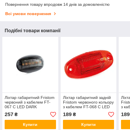
Повернення товару впродовж 14 днів за домовленістю
Всі умови повернення
Подібні товари компанії
Ліхтар габаритний Fristom
Ліхтар габаритний задній
Ліхт
червоний з кабелем FT-
Fristom червоного кольору
Fris
067 C LED DARK
з кабелем FT-068 C LED
з ка
DAR
257
189
189
₴
₴
Купити
Купити