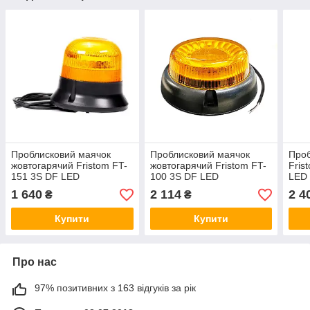
Проблисковий маячок
Проблисковий маячок
Проб
жовтогарячий Fristom FT-
жовтогарячий Fristom FT-
Fris
151 3S DF LED
100 3S DF LED
LED 
1 640
2 114
2 4
₴
₴
Купити
Купити
Про нас
97% позитивних з 163 відгуків за рік