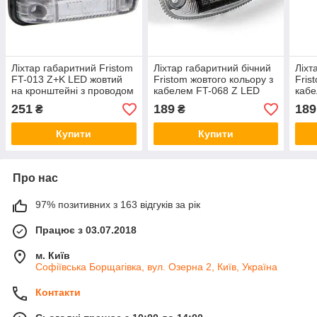
Ліхтар габаритний Fristom
Ліхтар габаритний бічний
Ліхт
FT-013 Z+K LED жовтий
Fristom жовтого кольору з
Fris
на кронштейні з проводом
кабелем FT-068 Z LED
кабе
DARK
251
189
189
₴
₴
Купити
Купити
Про нас
97% позитивних з 163 відгуків за рік
Працює з 03.07.2018
м. Київ
Софіївська Борщагівка, вул. Озерна 2, Київ, Україна
Контакти