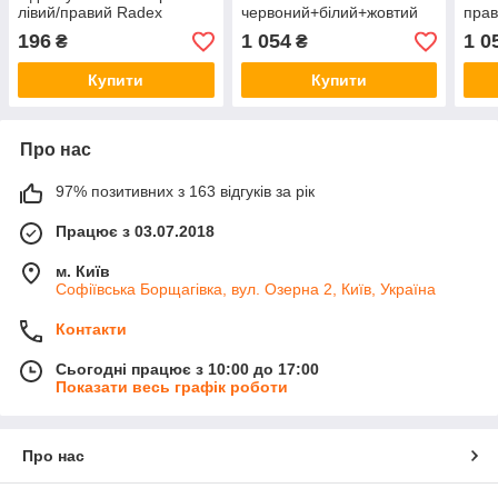
лівий/правий Radex
червоний+білий+жовтий
пра
303601
303714
черв
196
1 054
1 0
₴
₴
3037
Купити
Купити
Про нас
97% позитивних з 163 відгуків за рік
Працює з 03.07.2018
м. Київ
Софіївська Борщагівка, вул. Озерна 2, Київ, Україна
Контакти
Сьогодні працює з 10:00 до 17:00
Показати весь графік роботи
Про нас