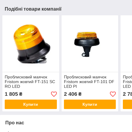
Подібні товари компанії
Проблисковий маячок
Проблисковий маячок
Проб
Fristom жовтий FT-151 SC
Fristom жовтий FT-101 DF
Fris
RO LED
LED PI
LED
1 805
2 406
2 7
₴
₴
Купити
Купити
Про нас