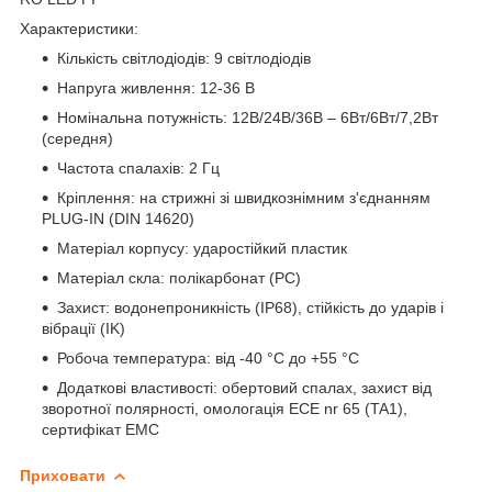
Характеристики:
Кількість світлодіодів: 9 світлодіодів
Напруга живлення: 12-36 В
Номінальна потужність: 12В/24В/36B – 6Вт/6Вт/7,2Вт
(середня)
Частота спалахів: 2 Гц
Кріплення: на стрижні зі швидкознімним з'єднанням
PLUG-IN (DIN 14620)
Матеріал корпусу: ударостійкий пластик
Матеріал скла: полікарбонат (PC)
Захист: водонепроникність (IP68), стійкість до ударів і
вібрації (IK)
Робоча температура: від -40 °C до +55 °C
Додаткові властивості: обертовий спалах, захист від
зворотної полярності, омологація ECE nr 65 (TA1),
сертифікат EMC
Приховати