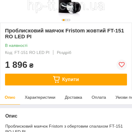
Проблисковий маячок Fristom жовтий FT-151
RO LED PI
В наявності
Код: FT-151 RO LED PI
Роздріб
1 896
₴
Купити
Опис
Характеристики
Доставка
Оплата
Умови п
Опис
Проблисковий маячок Fristom з обертовим спалахом FT-151
RO LED PI