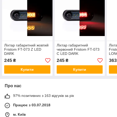
Ліхтар габаритний жовтий
Ліхтар габаритний
Ліхт
Fristom FT-073 Z LED
червоний Fristom FT-073
Fris
DARK
C LED DARK
LON
245
245
363
₴
₴
Купити
Купити
Про нас
97% позитивних з 163 відгуків за рік
Працює з 03.07.2018
м. Київ