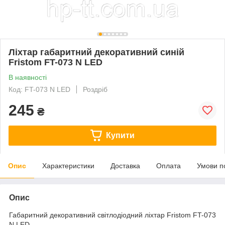
Ліхтар габаритний декоративний синій
Fristom FT-073 N LED
В наявності
Код: FT-073 N LED
Роздріб
245
₴
Купити
Опис
Характеристики
Доставка
Оплата
Умови п
Опис
Габаритний декоративний світлодіодний ліхтар Fristom FT-073
N LED