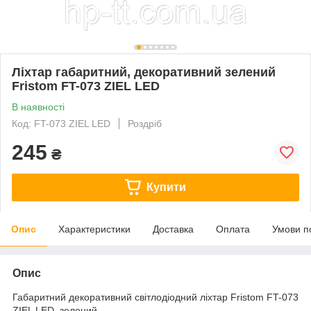
Ліхтар габаритний, декоративний зелений
Fristom FT-073 ZIEL LED
В наявності
Код: FT-073 ZIEL LED
Роздріб
245
₴
Купити
Опис
Характеристики
Доставка
Оплата
Умови п
Опис
Габаритний декоративний світлодіодний ліхтар Fristom FT-073
ZIEL LED, зелений