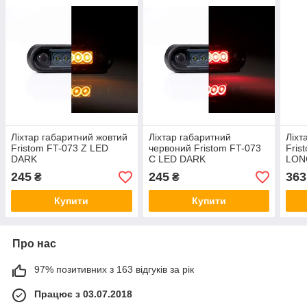
Ліхтар габаритний жовтий
Ліхтар габаритний
Ліхт
Fristom FT-073 Z LED
червоний Fristom FT-073
Fris
DARK
C LED DARK
LON
245
245
363
₴
₴
Купити
Купити
Про нас
97% позитивних з 163 відгуків за рік
Працює з 03.07.2018