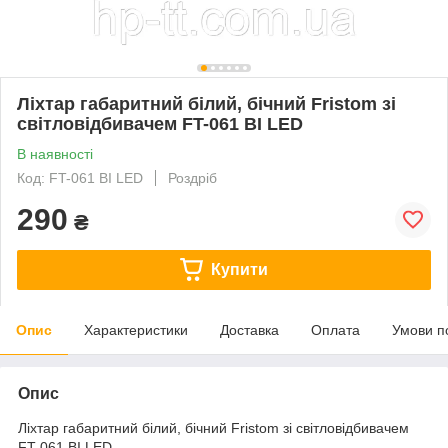
Ліхтар габаритний білий, бічний Fristom зі
світловідбивачем FT-061 BI LED
В наявності
Код: FT-061 BI LED
Роздріб
290
₴
Купити
Опис
Характеристики
Доставка
Оплата
Умови п
Опис
Ліхтар габаритний білий, бічний Fristom зі світловідбивачем
FT-061 BI LED