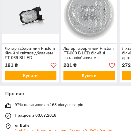
Ліхтар габаритний Fristom
Ліхтар габаритний Fristom
Ліхт
білий зі світловідбивачем
FT-060 B LED білий зі
біли
FT-069 BI LED
світловідбивачем і
дрот
проводом
181
201
272
₴
₴
Купити
Купити
Про нас
97% позитивних з 163 відгуків за рік
Працює з 03.07.2018
м. Київ
Софіївська Борщагівка, вул. Озерна 2, Київ, Україна