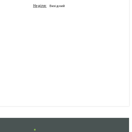
Неділя
Вихідний
Петлі для кріплення
мотоцикла Acebikes Loops
Essentialнабір 2 штуки 40
см 4027
В наявності
499 ₴
КУПИТИ
➧