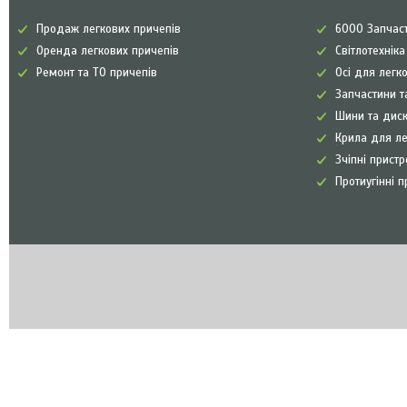
Продаж легкових причепів
6000 Запчаст
Оренда легкових причепів
Світлотехнік
Ремонт та ТО причепів
Осі для легк
Запчастини т
Шини та диск
Крила для л
Зчіпні прист
Протиугінні п