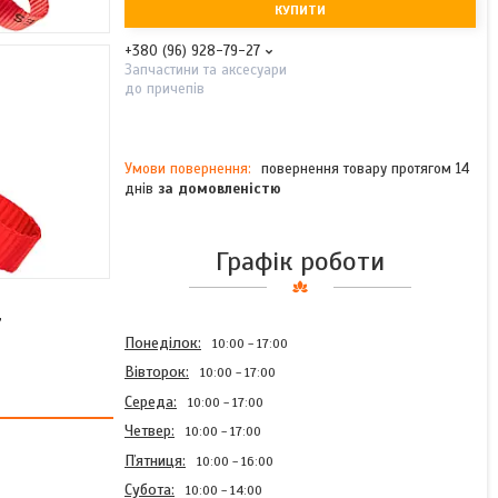
КУПИТИ
+380 (96) 928-79-27
Запчастини та аксесуари
до причепів
повернення товару протягом 14
днів
за домовленістю
Графік роботи
7
Понеділок
10:00
17:00
Вівторок
10:00
17:00
Середа
10:00
17:00
Четвер
10:00
17:00
Пʼятниця
10:00
16:00
Субота
10:00
14:00