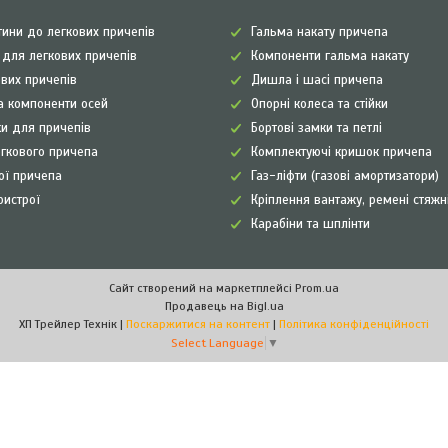
ини до легкових причепів
Гальма накату причепа
а для легкових причепів
Компоненти гальма накату
ових причепів
Дишла і шасі причепа
а компоненти осей
Опорні колеса та стійки
и для причепів
Бортові замки та петлі
егкового причепа
Комплектуючі кришок причепа
рої причепа
Газ-ліфти (газові амортизатори)
ристрої
Кріплення вантажу, ремені стяжн
Карабіни та шплінти
Сайт створений на маркетплейсі
Prom.ua
Продавець на Bigl.ua
ХП Трейлер Технік |
Поскаржитися на контент
|
Політика конфіденційності
Select Language
▼