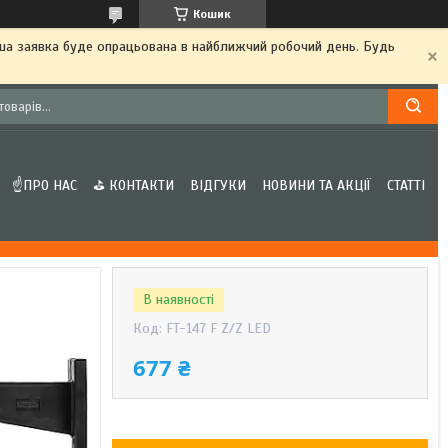
Кошик
аша заявка буде опрацьована в найближчий робочий день. Будь
☝ПРО НАС
⛳ КОНТАКТИ
ВІДГУКИ
НОВИНИ ТА АКЦІЇ
СТАТТІ
В наявності
Код:
FT-147 F Z/Z LED
677 ₴