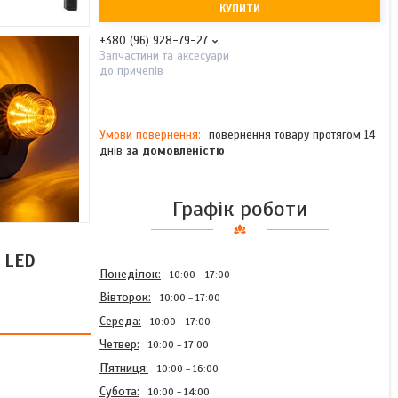
КУПИТИ
+380 (96) 928-79-27
Запчастини та аксесуари
до причепів
повернення товару протягом 14
днів
за домовленістю
Графік роботи
 LED
Понеділок
10:00
17:00
Вівторок
10:00
17:00
Середа
10:00
17:00
Четвер
10:00
17:00
Пʼятниця
10:00
16:00
Субота
10:00
14:00