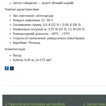
Світло габаритне — жовте (бічний/задній)
Технічні характеристики:
Тип освітлення: світлодіоди
Напруга живлення: 12–36 V
Споживання струму: 0,6 A (12 V) / 0,06 A (24 V)
Номінальна потужність: 0,75 W (12 V), 1,5 W (24 V)
Температурний діапазон: –40°C... +55°C
Сторона встановлення: універсальна (ліва/права)
Виробник: Польща
Комплектація
Ліхтар
Кабель 0,45 м, 2x 0,75 мм²
➧ Причепи для легкових автомобілів
➧ Запчастини 