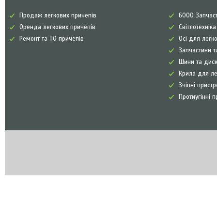
Продаж легкових причепів
6000 Запчаст
Оренда легкових причепів
Світлотехнік
Ремонт та ТО причепів
Осі для легк
Запчастини т
Шини та диск
Крила для л
Зчіпні прист
Протиугінні п