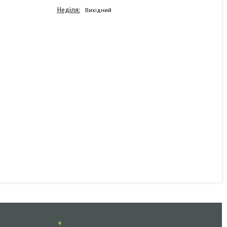
Неділя
Вихідний
Ліхтар декоративний
Fristom жовтий на
гумовому кронштейні з
кабелем FT-147 F Z/Z LED
В наявності
677 ₴
КУПИТИ
➧