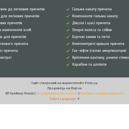
ини до легкових причепів
Гальма накату причепа
а для легкових причепів
Компоненти гальма накату
ових причепів
Дишла і шасі причепа
а компоненти осей
Опорні колеса та стійки
и для причепів
Бортові замки та петлі
егкового причепа
Комплектуючі кришок причепа
рої причепа
Газ-ліфти (газові амортизатори)
ристрої
Кріплення вантажу, ремені стяжн
Карабіни та шплінти
Сайт створений на маркетплейсі
Prom.ua
Продавець на Bigl.ua
ХП Трейлер Технік |
Поскаржитися на контент
|
Політика конфіденційності
Select Language
▼