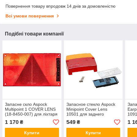
Повернення товару впродовж 14 днів за домовленістю
Всі умови повернення
Подібні товари компанії
Запасне скло Aspock
Запасное стекло Aspock
Запа
Multipoint 1 COVER LENS
Minipoint Cover Lens
Earp
(18-8450-007) для ліхтаря
10501 для заднего
1091
10093, ліве 10022990
фонаря 10500
Earp
1 170
549
1 1
₴
₴
Купити
Купити