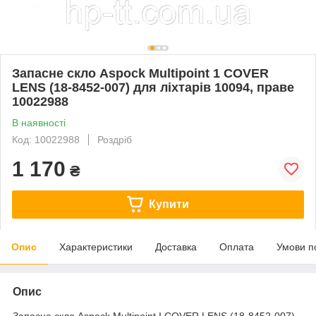
Запасне скло Aspock Multipoint 1 COVER
LENS (18-8452-007) для ліхтарів 10094, праве
10022988
В наявності
Код: 10022988
Роздріб
1 170
₴
Купити
Опис
Характеристики
Доставка
Оплата
Умови п
Опис
Запасне скло Aspock Multipoint I COVER LENS (18-8452-007)