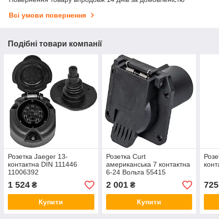
Всі умови повернення
Подібні товари компанії
Розетка Jaeger 13-
Розетка Curt
Розе
контактна DIN 111446
американська 7 контактна
конт
11006392
6-24 Вольта 55415
1 524
2 001
725
₴
₴
Купити
Купити