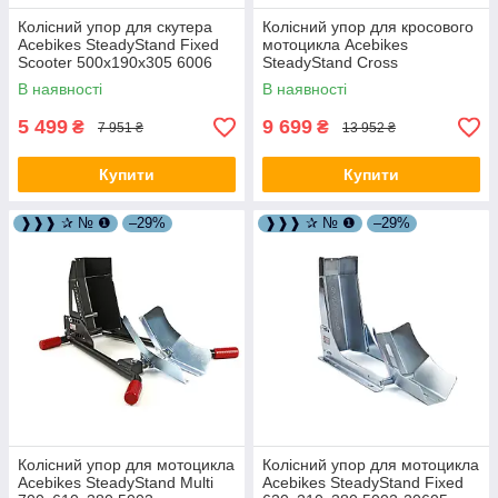
Колісний упор для скутера
Колісний упор для кросового
Acebikes SteadyStand Fixed
мотоцикла Acebikes
Scooter 500х190х305 6006
SteadyStand Cross
600х370х750 5005
В наявності
В наявності
5 499
9 699
₴
₴
7 951 ₴
13 952 ₴
Купити
Купити
❱❱❱ ✰ № ❶
–29%
❱❱❱ ✰ № ❶
–29%
Колісний упор для мотоцикла
Колісний упор для мотоцикла
Acebikes SteadyStand Multi
Acebikes SteadyStand Fixed