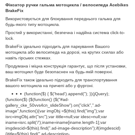
Фіксатор ручки гальма мотоцикла / велосипеда Acebikes
BrakeFix
Використовується для блокування переднього гальма для
будь-якого типу мотоцикла.
Простий у використанні, безпечна і надійна система click-to-
lock.
BrakeFix ідеально підходить для паркування Вашого
мотоцикла або велосипеда на дорозі, на крутих схилах або
навіть гірських стежках.
Продумана і міцна конструкція гарантує, що після установки,
ваш мотоцикл буде безопаснен на будь-якій поверхні.
BrakeFix також ідеально підходить для транспортування
вашого мотоцикла на причепі або у фургоні.
(function($) { $('head').append("); })(jQuery);
(function($) {$(function() {$("#ad-
gallery_cke_50vvs4cn_slideShow").on("click",".ad-
image",function(){var imgObj =$(this).find("img");var
isrc=imgObj.attr("src");var ititle=null;var idesc=null;var
iname=isrc.split('/');iname=iname[iname.length-1];var
imgdescid=$(this).find(".ad-image-description");if(imgdescid)
{ititle=$(this).find(".ad-description-