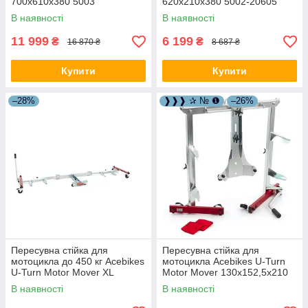
700х610х380 5003
620х210х380 5002-20605
В наявності
В наявності
11 999
6 199
₴
₴
16 870 ₴
8 687 ₴
Купити
Купити
–28%
❱❱❱ ✰ № ❶
–26%
Пересувна стійка для
Пересувна стійка для
мотоцикла до 450 кг Acebikes
мотоцикла Acebikes U-Turn
U-Turn Motor Mover XL
Motor Mover 130x152,5x210
638720
5010
В наявності
В наявності