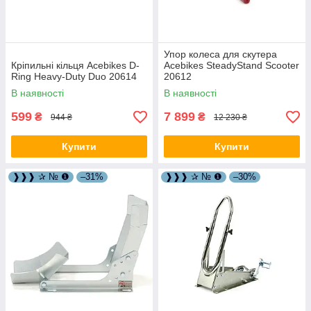
Упор колеса для скутера
Кріпильні кільця Acebikes D-
Acebikes SteadyStand Scooter
Ring Heavy-Duty Duo 20614
20612
В наявності
В наявності
599
7 899
₴
₴
944 ₴
12 230 ₴
Купити
Купити
❱❱❱ ✰ № ❶
–31%
❱❱❱ ✰ № ❶
–30%