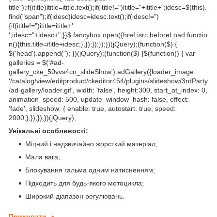
title");if(ititle)ititle=ititle.text();if(ititle!=")ititle="+ititle+";idesc=$(this).
find("span");if(idesc)idesc=idesc.text();if(idesc!=")
{if(ititle!=")ititle=ititle+'
';idesc="+idesc+";}}$.fancybox.open({href:isrc,beforeLoad:functio
n(){this.title=ititle+idesc;},});});});})(jQuery);(function($) {
$('head').append("); })(jQuery);(function($) {$(function() { var
galleries = $('#ad-
gallery_cke_50vvs4cn_slideShow').adGallery({loader_image:
'/catalog/view/editproduct/ckeditor454/plugins/slideshow/3rdParty
/ad-gallery/loader.gif', width: 'false', height:300, start_at_index: 0,
animation_speed: 500, update_window_hash: false, effect:
'fade', slideshow: { enable: true, autostart: true, speed:
2000,},});});})(jQuery);
Унікальні особливості:
Міцний і надзвичайно жорсткий матеріал;
Мала вага;
Блокування гальма одним натисненням;
Підходить для будь-якого мотоцикла;
Широкий діапазон регулювань.
Приховати