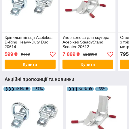
Кріпильні кільця Acebikes
Упор колеса для скутера
Стяж
D-Ring Heavy-Duty Duo
Acebikes SteadyStand
з тр
20614
Scooter 20612
метр
599
7 899
795
₴
₴
944 ₴
12 230 ₴
Купити
Купити
Акційні пропозиції та новинки
❱❱❱ ✰ № ❶
–37%
❱❱❱ ✰ № ❶
–35%